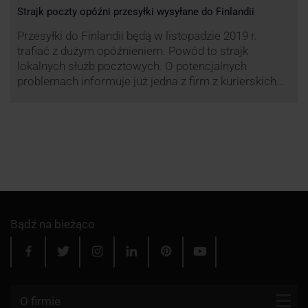
Strajk poczty opóźni przesyłki wysyłane do Finlandii
Przesyłki do Finlandii będą w listopadzie 2019 r.
trafiać z dużym opóźnieniem. Powód to strajk
lokalnych służb pocztowych. O potencjalnych
problemach informuje już jedna z firm z kurierskich
związana z serwisem KurJerzy.pl – GLS.
Bądź na bieżąco
O firmie