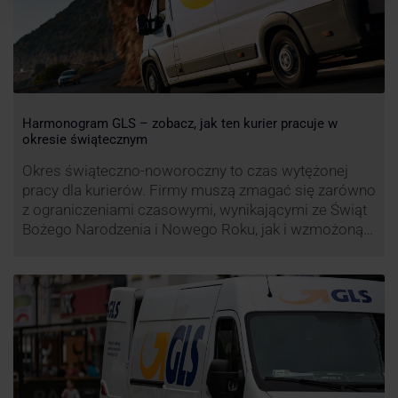
Harmonogram GLS – zobacz, jak ten kurier pracuje w
okresie świątecznym
Okres świąteczno-noworoczny to czas wytężonej
pracy dla kurierów. Firmy muszą zmagać się zarówno
z ograniczeniami czasowymi, wynikającymi ze Świąt
Bożego Narodzenia i Nowego Roku, jak i wzmożoną
liczbą zamówień detalicznych (prezenty, ozdoby etc.).
Z tego względu zmieniony może być też czas pracy
firm. Zobacz harmonogram GLS na czas świąteczny!