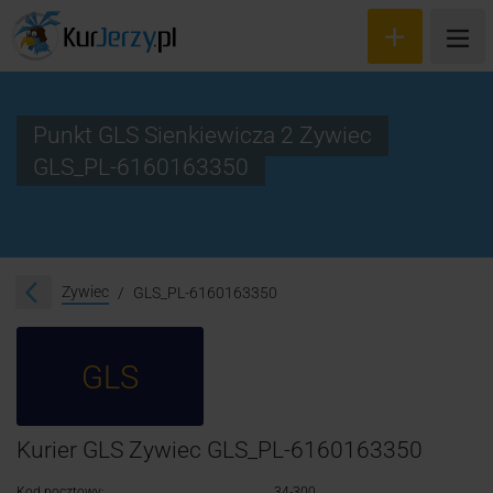
Punkt GLS Sienkiewicza 2 Zywiec
GLS_PL-6160163350
Wyceń przesyłkę
Zamów kuriera
Śledzenie przesyłki
Zywiec
GLS_PL-6160163350
Blog
GLS
Cennik
Kontakt
Kurier GLS Zywiec GLS_PL-6160163350
Kod pocztowy:
34-300