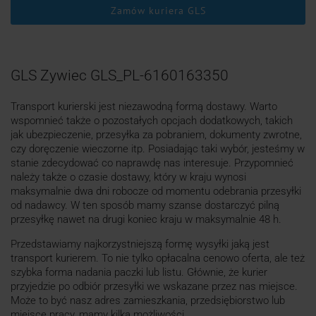
Zamów kuriera GLS
GLS Zywiec GLS_PL-6160163350
Transport kurierski jest niezawodną formą dostawy. Warto
wspomnieć także o pozostałych opcjach dodatkowych, takich
jak ubezpieczenie, przesyłka za pobraniem, dokumenty zwrotne,
czy doręczenie wieczorne itp. Posiadając taki wybór, jesteśmy w
stanie zdecydować co naprawdę nas interesuje. Przypomnieć
należy także o czasie dostawy, który w kraju wynosi
maksymalnie dwa dni robocze od momentu odebrania przesyłki
od nadawcy. W ten sposób mamy szanse dostarczyć pilną
przesyłkę nawet na drugi koniec kraju w maksymalnie 48 h.
Przedstawiamy najkorzystniejszą formę wysyłki jaką jest
transport kurierem. To nie tylko opłacalna cenowo oferta, ale też
szybka forma nadania paczki lub listu. Głównie, że kurier
przyjedzie po odbiór przesyłki we wskazane przez nas miejsce.
Może to być nasz adres zamieszkania, przedsiębiorstwo lub
miejsce pracy, mamy kilka możliwości.