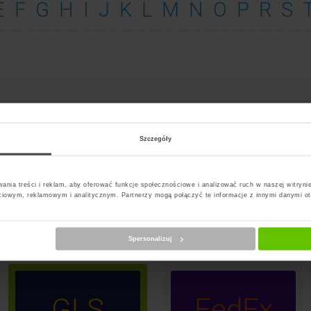
E
F
G
H
I
J
K
L
M
N
O
P
R
S
ywiec
Szczegóły
ania treści i reklam, aby oferować funkcje społecznościowe i analizować ruch w naszej witrynie
InP
PS
DPD
ciowym, reklamowym i analitycznym. Partnerzy mogą połączyć te informacje z innymi danymi o
Paczk
Spersonalizuj
GLS
FedEx