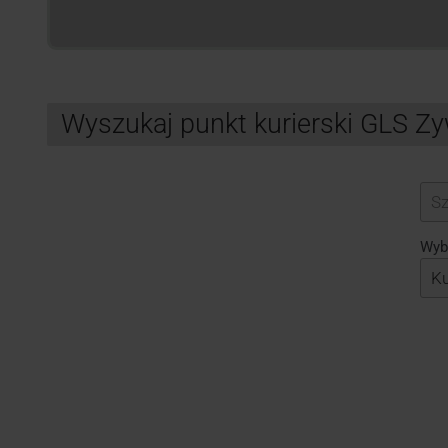
Wyszukaj punkt kurierski GLS Z
Search
Wybi