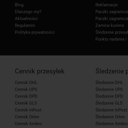
Blog
Reklamacje
Dlaczego my?
Paczki zagranicz
Aktualności
Paczki zagranicz
Regulamin
Zamów kuriera
Polityka prywatności
Śledzenie przesył
Punkty nadania i
Cennik przesyłek
Śledzenie 
Cennik DHL
Śledzenie DHL
Cennik UPS
Śledzenie UPS
Cennik DPD
Śledzenie DPD
Cennik GLS
Śledzenie GLS
Cennik InPost
Śledzenie InPost
Cennik Orlen
Śledzenie Orlen
Cennik Ambro
Śledzenie Ambro