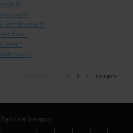
 Wesola 89
Kosciuszki 36
Ul. Armii Krajowej 68
 Poludniowa 4
l. Slonki 2
, Dworcowa 22a
poprzednia
1
2
3
4
następna
Bądź na bieżąco