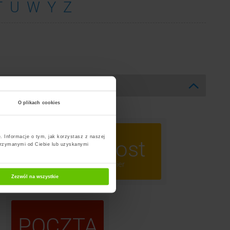
T
U
W
Y
Z
O plikach cookies
. Informacje o tym, jak korzystasz z naszej
ost
InPost
trzymanymi od Ciebie lub uzyskanymi
omaty
Kurier
Zezwól na wszystkie
POCZTA