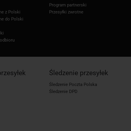
Program partnerski
ne z Polski
Przesyłki zwrotne
ne do Polski
ki
 odbioru
przesyłek
Śledzenie przesyłek
Śledzenie Poczta Polska
Śledzenie DPD