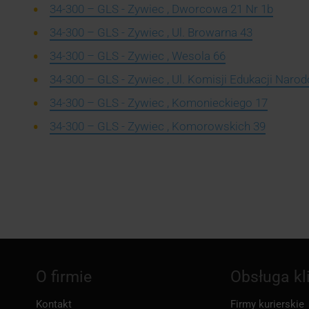
34-300 – GLS - Zywiec , Dworcowa 21 Nr 1b
34-300 – GLS - Zywiec , Ul. Browarna 43
34-300 – GLS - Zywiec , Wesola 66
34-300 – GLS - Zywiec , Ul. Komisji Edukacji Narod
34-300 – GLS - Zywiec , Komonieckiego 17
34-300 – GLS - Zywiec , Komorowskich 39
O firmie
Obsługa kl
Kontakt
Firmy kurierskie