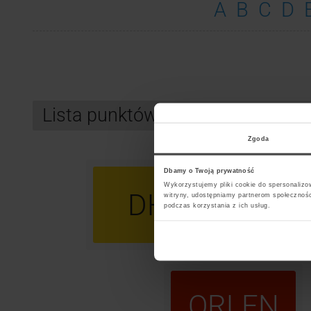
A
B
C
D
Lista punktów kurierskich GLS Z
Zgoda
Dbamy o Twoją prywatność
Wykorzystujemy pliki cookie do spersonalizow
DHL
U
witryny, udostępniamy partnerom społecznoś
podczas korzystania z ich usług.
ORLEN