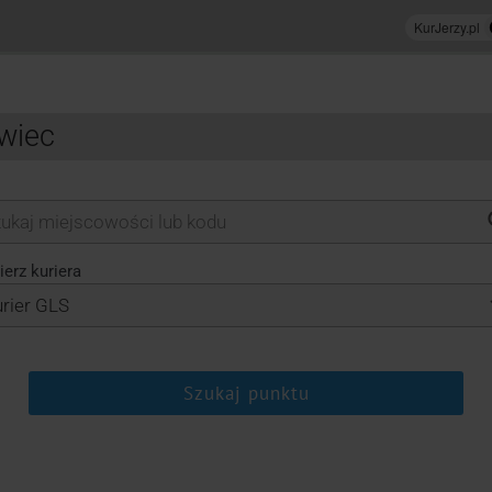
ywiec
erz kuriera
Szukaj punktu