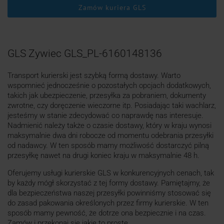
Zamów kuriera GLS
GLS Zywiec GLS_PL-6160148136
Transport kurierski jest szybką formą dostawy. Warto
wspomnieć jednocześnie o pozostałych opcjach dodatkowych,
takich jak ubezpieczenie, przesyłka za pobraniem, dokumenty
zwrotne, czy doręczenie wieczorne itp. Posiadając taki wachlarz,
jesteśmy w stanie zdecydować co naprawdę nas interesuje.
Nadmienić należy także o czasie dostawy, który w kraju wynosi
maksymalnie dwa dni robocze od momentu odebrania przesyłki
od nadawcy. W ten sposób mamy możliwość dostarczyć pilną
przesyłkę nawet na drugi koniec kraju w maksymalnie 48 h.
Oferujemy usługi kurierskie GLS w konkurencyjnych cenach, tak
by każdy mógł skorzystać z tej formy dostawy. Pamiętajmy, że
dla bezpieczeństwa naszej przesyłki powinniśmy stosować się
do zasad pakowania określonych przez firmy kurierskie. W ten
sposób mamy pewność, że dotrze ona bezpiecznie i na czas.
Zamów i przekonaj się jakie to proste.