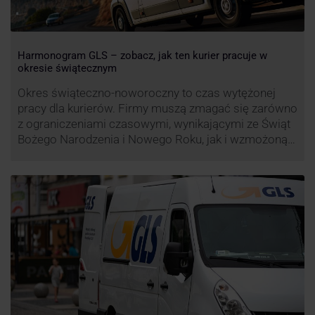
Harmonogram GLS – zobacz, jak ten kurier pracuje w
okresie świątecznym
Okres świąteczno-noworoczny to czas wytężonej
pracy dla kurierów. Firmy muszą zmagać się zarówno
z ograniczeniami czasowymi, wynikającymi ze Świąt
Bożego Narodzenia i Nowego Roku, jak i wzmożoną
liczbą zamówień detalicznych (prezenty, ozdoby etc.).
Z tego względu zmieniony może być też czas pracy
firm. Zobacz harmonogram GLS na czas świąteczny!