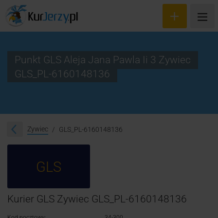
Punkt GLS Aleja Jana Pawla Ii 3 Zywiec
GLS_PL-6160148136
Wyceń przesyłkę
Zamów kuriera
Śledzenie przesyłki
Zywiec
GLS_PL-6160148136
Blog
GLS
Cennik
Kontakt
Kurier GLS Zywiec GLS_PL-6160148136
Kod pocztowy:
34-300