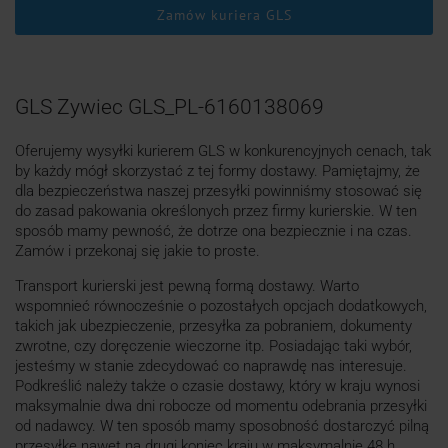
Zamów kuriera GLS
GLS Zywiec GLS_PL-6160138069
Oferujemy wysyłki kurierem GLS w konkurencyjnych cenach, tak
by każdy mógł skorzystać z tej formy dostawy. Pamiętajmy, że
dla bezpieczeństwa naszej przesyłki powinniśmy stosować się
do zasad pakowania określonych przez firmy kurierskie. W ten
sposób mamy pewność, że dotrze ona bezpiecznie i na czas.
Zamów i przekonaj się jakie to proste.
Transport kurierski jest pewną formą dostawy. Warto
wspomnieć równocześnie o pozostałych opcjach dodatkowych,
takich jak ubezpieczenie, przesyłka za pobraniem, dokumenty
zwrotne, czy doręczenie wieczorne itp. Posiadając taki wybór,
jesteśmy w stanie zdecydować co naprawdę nas interesuje.
Podkreślić należy także o czasie dostawy, który w kraju wynosi
maksymalnie dwa dni robocze od momentu odebrania przesyłki
od nadawcy. W ten sposób mamy sposobność dostarczyć pilną
przesyłkę nawet na drugi koniec kraju w maksymalnie 48 h.