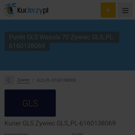
Punkt GLS Wesola 70 Zywiec GLS_PL-
6160138069
Wyceń przesyłkę
Zamów kuriera
Śledzenie przesyłki
Zywiec
GLS_PL-6160138069
Blog
GLS
Cennik
Kontakt
Kurier GLS Zywiec GLS_PL-6160138069
Kod pocztowy:
34-300