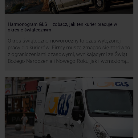
Harmonogram GLS – zobacz, jak ten kurier pracuje w
okresie świątecznym
Okres świąteczno-noworoczny to czas wytężonej
pracy dla kurierów. Firmy muszą zmagać się zarówno
z ograniczeniami czasowymi, wynikającymi ze Świąt
Bożego Narodzenia i Nowego Roku, jak i wzmożoną
liczbą zamówień detalicznych (prezenty, ozdoby etc.).
Z tego względu zmieniony może być też czas pracy
firm. Zobacz harmonogram GLS na czas świąteczny!