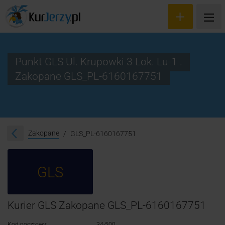
Punkt GLS Ul. Krupowki 3 Lok. Lu-1 .
Zakopane GLS_PL-6160167751
Wyceń przesyłkę
Zamów kuriera
Śledzenie przesyłki
Zakopane
GLS_PL-6160167751
Blog
GLS
Cennik
Kontakt
Kurier GLS Zakopane GLS_PL-6160167751
Kod pocztowy:
34-500