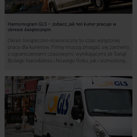
Harmonogram GLS – zobacz, jak ten kurier pracuje w
okresie świątecznym
Okres świąteczno-noworoczny to czas wytężonej
pracy dla kurierów. Firmy muszą zmagać się zarówno
z ograniczeniami czasowymi, wynikającymi ze Świąt
Bożego Narodzenia i Nowego Roku, jak i wzmożoną
liczbą zamówień detalicznych (prezenty, ozdoby etc.).
Z tego względu zmieniony może być też czas pracy
firm. Zobacz harmonogram GLS na czas świąteczny!