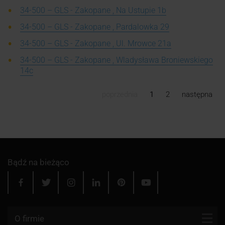
34-500 – GLS - Zakopane , Na Ustupie 1b
34-500 – GLS - Zakopane , Pardalowka 29
34-500 – GLS - Zakopane , Ul. Mrowce 21a
34-500 – GLS - Zakopane , Wladysława Broniewskiego
14c
poprzednia
1
2
następna
Bądź na bieżąco
O firmie