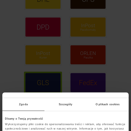
InPost
DPD
Paczkomaty
InPost
ORLEN
Kurier
Paczka
GLS
FedEx
Zgoda
Szczegóły
O plikach cookies
POCZTA
Polska
Dbamy o Twoją prywatność
Wykorzystujemy pliki cookie do spersonalizowania treści i reklam, aby oferować funkcje
społecznościowe i analizować ruch w naszej witrynie. Informacje o tym, jak korzystasz