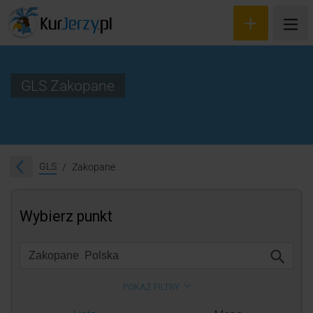
GLS Zakopane
Wyceń przesyłkę
Zamów kuriera
GLS
Zakopane
Śledzenie przesyłki
Blog
Cennik
Kontakt