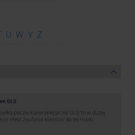
T
U
W
Y
Z
rem GLS
yłka paczki kurierskiej przez GLS to w dużej
rze efekt zaufania klientów do tej marki.