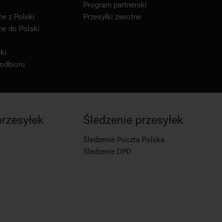
Program partnerski
ne z Polski
Przesyłki zwrotne
ne do Polski
ki
 odbioru
przesyłek
Śledzenie przesyłek
Śledzenie Poczta Polska
Śledzenie DPD