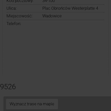
Kod pocztowy:
34-100
Ulica:
Plac Obrońców Westerplatte 4
Miejscowość:
Wadowice
Telefon:
29526
Wyznacz trase na mapie