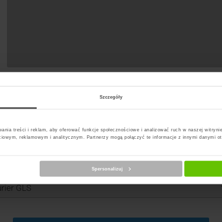
Szczegóły
ania treści i reklam, aby oferować funkcje społecznościowe i analizować ruch w naszej witrynie
ciowym, reklamowym i analitycznym. Partnerzy mogą połączyć te informacje z innymi danymi o
Spersonalizuj
erz kuriera