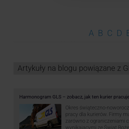
A
B
C
D
Artykuły na blogu powiązane z 
Harmonogram GLS – zobacz, jak ten kurier pracuj
Okres świąteczno-noworocz
pracy dla kurierów. Firmy 
zarówno z ograniczeniami 
wynikającymi ze Świąt Boż