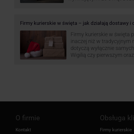
Roku, jak i wzmożoną liczb
(prezenty, ozdoby etc.). Z 
może być też czas pracy f
Firmy kurierskie w święta – jak działają dostawy i
GLS na czas świąteczny!
Firmy kurierskie w święta 
inaczej niż w tradycyjnym 
dotyczą wyłącznie samych
Wigilią czy pierwszym ora
Narodzenia.
O firmie
Obsługa kl
Kontakt
Firmy kurierskie