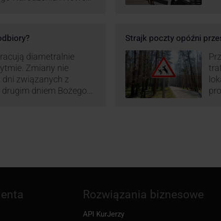
ą zamówień detalicznych
tego względu zmieniony
irm. Zobacz harmonogram
 odbiory?
Strajk poczty opóźni prze
pracują diametralnie
Prz
rytmie. Zmiany nie
tra
 dni związanych z
lo
z drugim dniem Bożego
pro
zw
ienta
Rozwiązania biznesowe
API KurJerzy