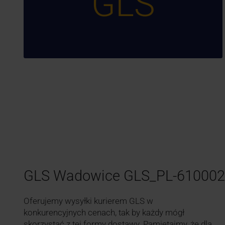
GLS
GLS Wadowice GLS_PL-61000
Oferujemy wysyłki kurierem GLS w
konkurencyjnych cenach, tak by każdy mógł
skorzystać z tej formy dostawy. Pamiętajmy, że dla