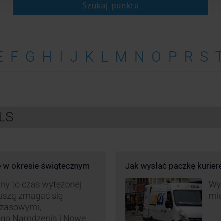
Szukaj punktu
E
F
G
H
I
J
K
L
M
N
O
P
R
S
GLS
e w okresie świątecznym
Jak wysłać paczkę kurie
ny to czas wytężonej
Wys
muszą zmagać się
mie
czasowymi,
ego Narodzenia i Nowego