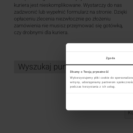
kuriera jest nieskomplikowane. Wystarczy do nas
zadzwonić lub wypełnić formularz na stronie. Dzięki
opłaceniu zlecenia niezwłocznie po złożeniu
zamówienia nie musisz przejmować się gotówką,
czy drobnymi dla kuriera.
Zgoda
Wyszukaj punkt kurierski GLS
Dbamy o Twoją prywatność
Wykorzystujemy pliki cookie do spersonalizow
witryny, udostępniamy partnerom społecznoś
podczas korzystania z ich usług.
Search
Wybi