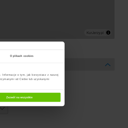
O plikach cookies
. Informacje o tym, jak korzystasz z naszej
trzymanymi od Ciebie lub uzyskanymi
Zezwól na wszystkie