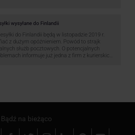
syłki wysyłane do Finlandii
esyłki do Finlandii będą w listopadzie 2019 r.
fiać z dużym opóźnieniem. Powód to strajk
kalnych służb pocztowych. O potencjalnych
blemach informuje już jedna z firm z kurierskich
iązana z serwisem KurJerzy.pl – GLS.
Bądź na bieżąco