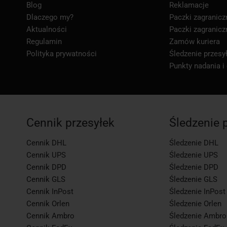
Blog
Reklamacje
Dlaczego my?
Paczki zagranicz
Aktualności
Paczki zagranicz
Regulamin
Zamów kuriera
Polityka prywatności
Śledzenie przesył
Punkty nadania i
Cennik przesyłek
Śledzenie 
Cennik DHL
Śledzenie DHL
Cennik UPS
Śledzenie UPS
Cennik DPD
Śledzenie DPD
Cennik GLS
Śledzenie GLS
Cennik InPost
Śledzenie InPost
Cennik Orlen
Śledzenie Orlen
Cennik Ambro
Śledzenie Ambro