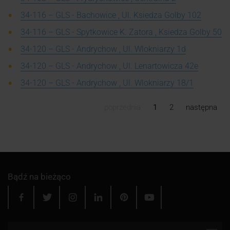
34-116 – GLS - Bachowice , Ul. Ksiedza Golby 102
34-116 – GLS - Spytkowice K. Zatora , Ksiedza Golby 50
34-120 – GLS - Andrychow , Ul. Wlokniarzy 1d
34-120 – GLS - Andrychow , Ul. Lenartowicza 42e
34-120 – GLS - Andrychow , Ul. Wlokniarzy 18/1
poprzednia
1
2
następna
Bądź na bieżąco