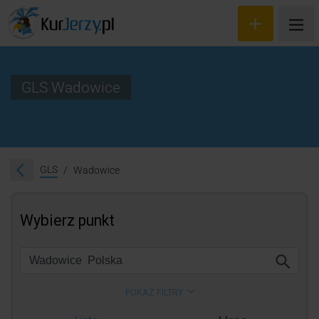
GLS Wadowice
Wyceń przesyłkę
Zamów kuriera
GLS
Wadowice
Śledzenie przesyłki
Blog
Cennik
Kontakt