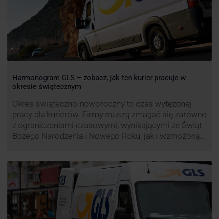
Harmonogram GLS – zobacz, jak ten kurier pracuje w
okresie świątecznym
Okres świąteczno-noworoczny to czas wytężonej
pracy dla kurierów. Firmy muszą zmagać się zarówno
z ograniczeniami czasowymi, wynikającymi ze Świąt
Bożego Narodzenia i Nowego Roku, jak i wzmożoną
liczbą zamówień detalicznych (prezenty, ozdoby etc.).
Z tego względu zmieniony może być też czas pracy
firm. Zobacz harmonogram GLS na czas świąteczny!