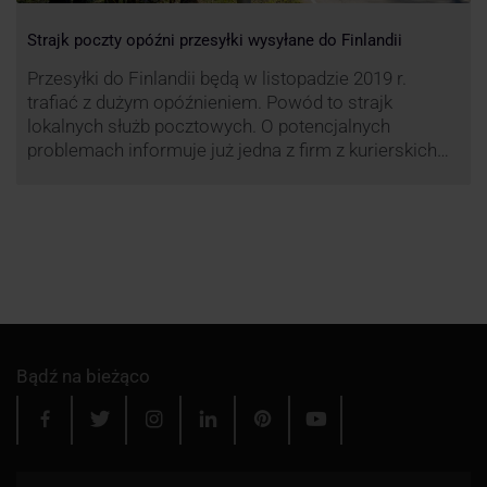
Strajk poczty opóźni przesyłki wysyłane do Finlandii
Przesyłki do Finlandii będą w listopadzie 2019 r.
trafiać z dużym opóźnieniem. Powód to strajk
lokalnych służb pocztowych. O potencjalnych
problemach informuje już jedna z firm z kurierskich
związana z serwisem KurJerzy.pl – GLS.
Bądź na bieżąco