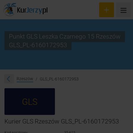
Punkt GLS Leszka Czarnego 15 Rzeszów
GLS_PL-6160172953
Wyceń przesyłkę
Zamów kuriera
Śledzenie przesyłki
Rzeszów
GLS_PL-6160172953
Blog
GLS
Cennik
Kontakt
Kurier GLS Rzeszów GLS_PL-6160172953
Kod pocztowy:
35-615