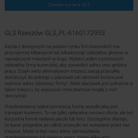
Zamów kuriera GLS
GLS Rzeszów GLS_PL-6160172953
Każda z dostępnych na polskim rynku firm kurierskich ma
przynajmniej kilkanaście lub kilkadziesiąt oddziałów, głownie w
największych miastach w kraju. Wybierz jeden z poniższych
oddziałów firmy kurierskiej, aby sprawdzić adres oraz godziny
pracy. Dzięki wielu alternatywom możesz swoją przesyłkę
dostarczyć do jednego z placówek lub zamówić kuriera pod
wybrany adres (domowy, firmy). Wiele placówek jest położona w
takim miejscu, by większość mieszkańców mogła z nich
skorzystać.
Przedstawiamy najkorzystniejszą formę wysyłki jaką jest
transport kurierem. To nie tylko opłacalna cenowo oferta, ale też
korzystna forma nadania paczki lub listu. Szczególnie dlatego,
że kurier przyjedzie po odbiór przesyłki we wskazane przez nas
miejsce. Może to być nasz adres zamieszkania,
przedsiębiorstwo lub miejsce pracy, mamy kilka opcji.