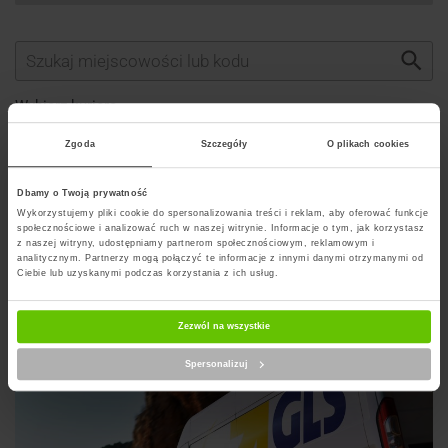
Wybierz kuriera
Zgoda
Szczegóły
O plikach cookies
Dbamy o Twoją prywatność
Szukaj punktu
Wykorzystujemy pliki cookie do spersonalizowania treści i reklam, aby oferować funkcje
społecznościowe i analizować ruch w naszej witrynie. Informacje o tym, jak korzystasz
z naszej witryny, udostępniamy partnerom społecznościowym, reklamowym i
analitycznym. Partnerzy mogą połączyć te informacje z innymi danymi otrzymanymi od
Ciebie lub uzyskanymi podczas korzystania z ich usług.
Artykuły na blogu powiązane z GLS
Zezwól na wszystkie
Spersonalizuj