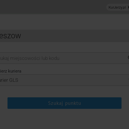
zeszow
erz kuriera
Szukaj punktu