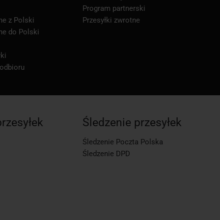
Program partnerski
ne z Polski
Przesyłki zwrotne
ne do Polski
ki
 odbioru
przesyłek
Śledzenie przesyłek
Śledzenie Poczta Polska
Śledzenie DPD