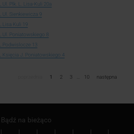
Ul. Plk. L. Lisa-Kuli 20a
 Ul. Sienkiewicza 9
 Lisa Kuli 19
, Ul. Poniatowskiego 8
, Podwislocze 13
, Księcia J. Poniatowskiego 4
poprzednia
1
2
3
…
10
następna
Bądź na bieżąco