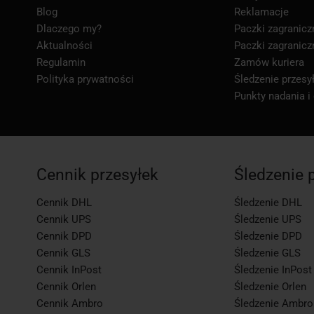
Blog
Reklamacje
Dlaczego my?
Paczki zagranicz
Aktualności
Paczki zagranicz
Regulamin
Zamów kuriera
Polityka prywatności
Śledzenie przesył
Punkty nadania i
Cennik przesyłek
Śledzenie 
Cennik DHL
Śledzenie DHL
Cennik UPS
Śledzenie UPS
Cennik DPD
Śledzenie DPD
Cennik GLS
Śledzenie GLS
Cennik InPost
Śledzenie InPost
Cennik Orlen
Śledzenie Orlen
Cennik Ambro
Śledzenie Ambro