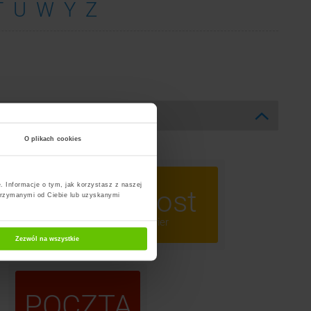
T
U
W
Y
Z
O plikach cookies
. Informacje o tym, jak korzystasz z naszej
ost
InPost
trzymanymi od Ciebie lub uzyskanymi
omaty
Kurier
Zezwól na wszystkie
POCZTA