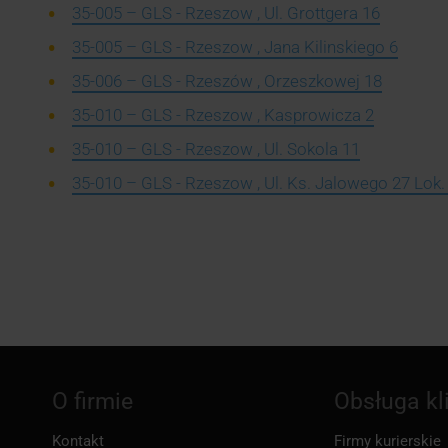
35-005 – GLS - Rzeszow , Ul. Grottgera 16
35-005 – GLS - Rzeszow , Jana Kilinskiego 6
35-006 – GLS - Rzeszów , Orzeszkowej 18
35-010 – GLS - Rzeszow , Kasprowicza 2
35-010 – GLS - Rzeszow , Ul. Sokola 11
35-010 – GLS - Rzeszow , Ul. Ks. Jalowego 27 Lok.
O firmie
Obsługa kl
Kontakt
Firmy kurierskie