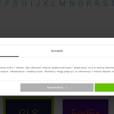
E
F
G
H
I
J
K
L
M
N
O
P
R
S
Rzeszow
Szczegóły
ania treści i reklam, aby oferować funkcje społecznościowe i analizować ruch w naszej witrynie
InP
PS
DPD
ciowym, reklamowym i analitycznym. Partnerzy mogą połączyć te informacje z innymi danymi o
Paczk
Spersonalizuj
GLS
FedEx