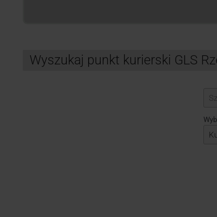
Wyszukaj punkt kurierski GLS R
Search
Wybi