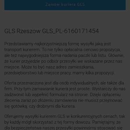
Zamów kuriera GLS
GLS Rzeszow GLS_PL-6160171454
Przedstawiamy najkorzystniejszą formę wysyłki jaką jest
transport kurierem. To nie tylko opłacalna cenowo propozycja,
ale też najwygodniejsza forma nadania paczki lub listu. Głównie,
że kurier przyjedzie po odbiór przesyłki we wskazane przez nas
miejsce. Może to być nasz adres zamieszkania,
przedsiębiorstwo lub miejsce pracy, mamy kilka propozycji.
Oferta przeznaczona jest dla osób indywidualnych, ale także dla
firm. Przy tym zamawianie kuriera jest proste. Wystarczy do nas
zadzwonić lub wypełnić formularz na stronie. Dzięki opłaceniu
zlecenia zaraz po złożeniu zamówienia nie musisz przejmować
się gotówką, czy drobnymi dla kuriera.
Oferujemy wysyłki kurierem GLS w konkurencyjnych cenach, tak
by każdy mógł skorzystać z tej formy dowozu. Pamiętajmy, że
dla bezpieczeństwa naszej przesyłki powinniśmy stosować się