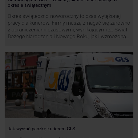
okresie świątecznym
Okres świąteczno-noworoczny to czas wytężonej
pracy dla kurierów. Firmy muszą zmagać się zarówno
z ograniczeniami czasowymi, wynikającymi ze Świąt
Bożego Narodzenia i Nowego Roku, jak i wzmożoną
liczbą zamówień detalicznych (prezenty, ozdoby etc.).
Z tego względu zmieniony może być też czas pracy
firm. Zobacz harmonogram GLS na czas świąteczny!
Jak wysłać paczkę kurierem GLS