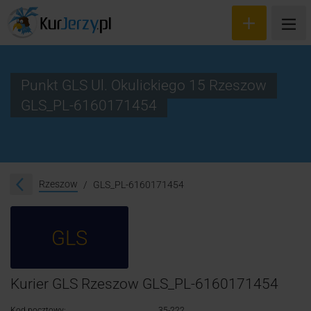
Punkt GLS Ul. Okulickiego 15 Rzeszow
GLS_PL-6160171454
Wyceń przesyłkę
Zamów kuriera
Śledzenie przesyłki
Rzeszow
GLS_PL-6160171454
Blog
GLS
Cennik
Kontakt
Kurier GLS Rzeszow GLS_PL-6160171454
Kod pocztowy:
35-222