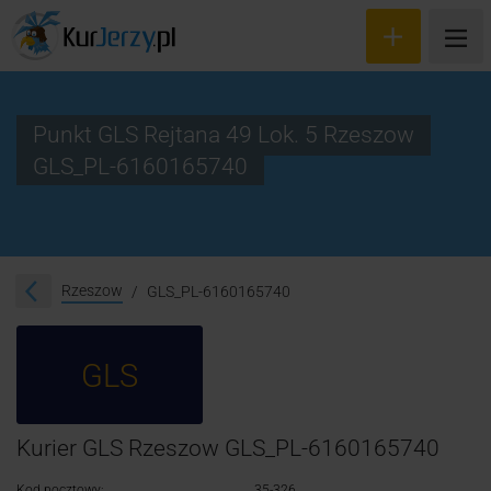
Punkt GLS Rejtana 49 Lok. 5 Rzeszow
GLS_PL-6160165740
Wyceń przesyłkę
Zamów kuriera
Śledzenie przesyłki
Rzeszow
GLS_PL-6160165740
Blog
GLS
Cennik
Kontakt
Kurier GLS Rzeszow GLS_PL-6160165740
Kod pocztowy:
35-326