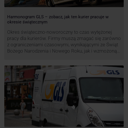
Harmonogram GLS – zobacz, jak ten kurier pracuje w
okresie świątecznym
Okres świąteczno-noworoczny to czas wytężonej
pracy dla kurierów. Firmy muszą zmagać się zarówno
z ograniczeniami czasowymi, wynikającymi ze Świąt
Bożego Narodzenia i Nowego Roku, jak i wzmożoną
liczbą zamówień detalicznych (prezenty, ozdoby etc.).
Z tego względu zmieniony może być też czas pracy
firm. Zobacz harmonogram GLS na czas świąteczny!