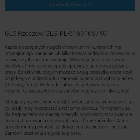
Zamów kuriera GLS
GLS Rzeszow GLS_PL-6160165740
Każda z dostępnych na polskim rynku firm kurierskich ma
przynajmniej kilkanaście lub kilkadziesiąt oddziałów, zazwyczaj w
największych miastach w kraju. Wybierz jeden z poniższych
placówek firmy kurierskiej, aby sprawdzić adres oraz godziny
pracy. Dzięki wielu opcjom możesz swoją przesyłkę dostarczyć
do jednego z oddziałów lub zamówić kuriera pod wybrany adres
(domowy, firmy). Wiele oddziałów jest położona w takim
miejscu, by większość mieszkańców mogła z nich skorzystać.
Oferujemy wysyłki kurierem GLS w konkurencyjnych cenach, tak
by każdy mógł skorzystać z tej formy dowozu. Pamiętajmy, że
dla bezpieczeństwa naszej przesyłki powinniśmy stosować się
do zasad pakowania ustalonych przez firmy kurierskie. W ten
sposób mamy pewność, że dotrze ona bezpiecznie i na czas.
Zamów i przekonaj się jakie to proste.