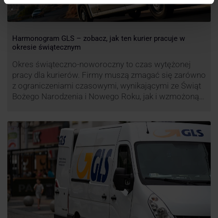
Harmonogram GLS – zobacz, jak ten kurier pracuje w
okresie świątecznym
Okres świąteczno-noworoczny to czas wytężonej
pracy dla kurierów. Firmy muszą zmagać się zarówno
z ograniczeniami czasowymi, wynikającymi ze Świąt
Bożego Narodzenia i Nowego Roku, jak i wzmożoną
liczbą zamówień detalicznych (prezenty, ozdoby etc.).
Z tego względu zmieniony może być też czas pracy
firm. Zobacz harmonogram GLS na czas świąteczny!