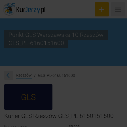
Punkt GLS Warszawska 10 Rzeszów
GLS_PL-6160151600
Wyceń przesyłkę
Zamów kuriera
Śledzenie przesyłki
Rzeszów
GLS_PL-6160151600
Blog
GLS
Cennik
Kontakt
Kurier GLS Rzeszów GLS_PL-6160151600
Kod pocztowy:
35-205