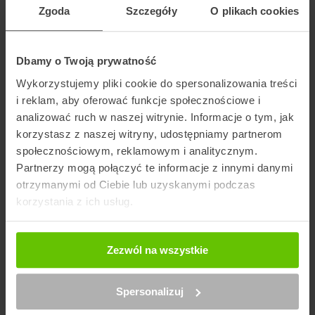
Zgoda
Szczegóły
O plikach cookies
Wybierz kuriera
Dbamy o Twoją prywatność
Wykorzystujemy pliki cookie do spersonalizowania treści
Szukaj punktu
i reklam, aby oferować funkcje społecznościowe i
analizować ruch w naszej witrynie. Informacje o tym, jak
korzystasz z naszej witryny, udostępniamy partnerom
Artykuły na blogu powiązane z GLS
społecznościowym, reklamowym i analitycznym.
Partnerzy mogą połączyć te informacje z innymi danymi
otrzymanymi od Ciebie lub uzyskanymi podczas
korzystania z ich usług.
Zezwól na wszystkie
Spersonalizuj