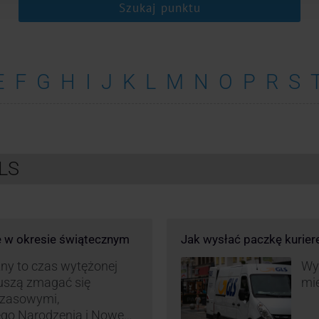
Szukaj punktu
E
F
G
H
I
J
K
L
M
N
O
P
R
S
GLS
e w okresie świątecznym
Jak wysłać paczkę kurie
ny to czas wytężonej
Wys
muszą zmagać się
mie
czasowymi,
ego Narodzenia i Nowego