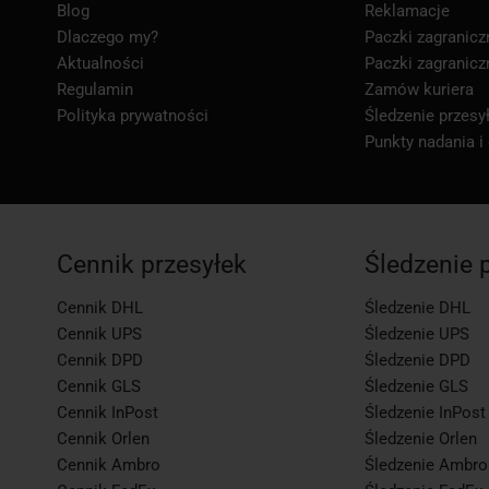
Blog
Reklamacje
Dlaczego my?
Paczki zagranicz
Aktualności
Paczki zagranicz
Regulamin
Zamów kuriera
Polityka prywatności
Śledzenie przesył
Punkty nadania i
Cennik przesyłek
Śledzenie 
Cennik DHL
Śledzenie DHL
Cennik UPS
Śledzenie UPS
Cennik DPD
Śledzenie DPD
Cennik GLS
Śledzenie GLS
Cennik InPost
Śledzenie InPost
Cennik Orlen
Śledzenie Orlen
Cennik Ambro
Śledzenie Ambro