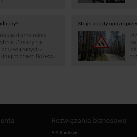
ą zamówień detalicznych
tego względu zmieniony
irm. Zobacz harmonogram
 odbiory?
Strajk poczty opóźni prze
pracują diametralnie
Prz
rytmie. Zmiany nie
tra
 dni związanych z
lo
z drugim dniem Bożego
pro
zw
ienta
Rozwiązania biznesowe
API KurJerzy