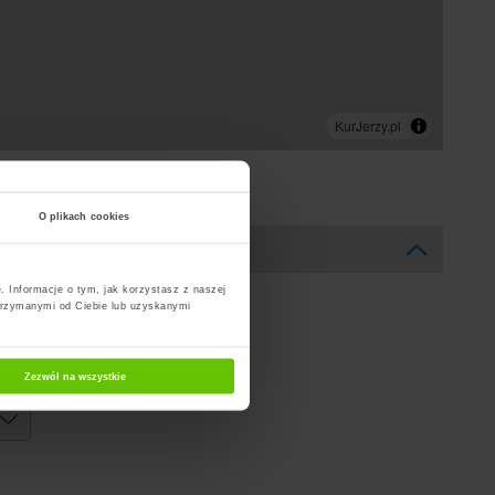
O plikach cookies
. Informacje o tym, jak korzystasz z naszej
trzymanymi od Ciebie lub uzyskanymi
Zezwól na wszystkie