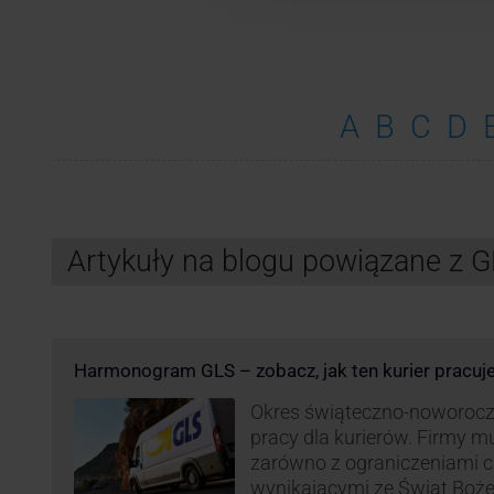
A
B
C
D
Artykuły na blogu powiązane z 
Harmonogram GLS – zobacz, jak ten kurier pracuj
Okres świąteczno-noworocz
pracy dla kurierów. Firmy 
zarówno z ograniczeniami 
wynikającymi ze Świąt Boż