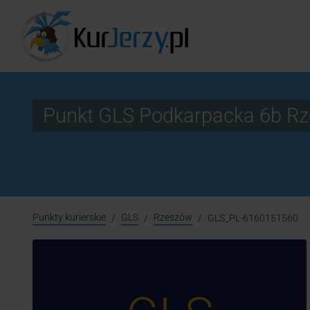
Punkt GLS Podkarpacka 6b R
Punkty kurierskie
GLS
Rzeszów
GLS_PL-6160151560