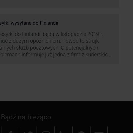
syłki wysyłane do Finlandii
esyłki do Finlandii będą w listopadzie 2019 r.
fiać z dużym opóźnieniem. Powód to strajk
kalnych służb pocztowych. O potencjalnych
blemach informuje już jedna z firm z kurierskich
iązana z serwisem KurJerzy.pl – GLS.
Bądź na bieżąco