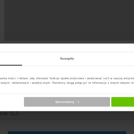
Szczegóły
ania treści i reklam, aby oferować funkcje społecznościowe i analizować ruch w naszej witrynie
ciowym, reklamowym i analitycznym. Partnerzy mogą połączyć te informacje z innymi danymi o
Spersonalizuj
erz kuriera