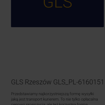
GLS
GLS Rzeszów GLS_PL-6160151
Przedstawiamy najkorzystniejszą formę wysyłki
jaką jest transport kurierem. To nie tylko opłacalna
cenowo propozycja, ale też korzystna forma