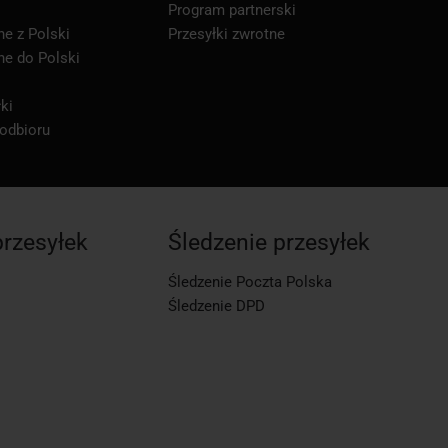
Program partnerski
ne z Polski
Przesyłki zwrotne
ne do Polski
ki
 odbioru
przesyłek
Śledzenie przesyłek
Śledzenie Poczta Polska
Śledzenie DPD