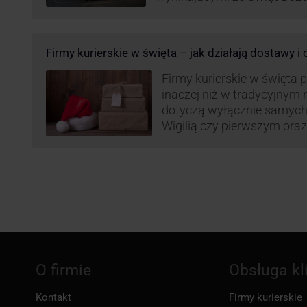
Roku, jak i wzmożoną liczb
(prezenty, ozdoby etc.). Z 
może być też czas pracy f
Firmy kurierskie w święta – jak działają dostawy i
GLS na czas świąteczny!
Firmy kurierskie w święta 
inaczej niż w tradycyjnym 
dotyczą wyłącznie samych
Wigilią czy pierwszym ora
Narodzenia.
O firmie
Obsługa kl
Kontakt
Firmy kurierskie