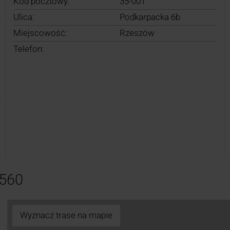
Kod pocztowy:
35-001
Ulica:
Podkarpacka 6b
Miejscowość:
Rzeszów
Telefon:
560
Wyznacz trase na mapie