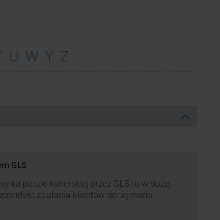
T
U
W
Y
Z
rem GLS
yłka paczki kurierskiej przez GLS to w dużej
rze efekt zaufania klientów do tej marki.