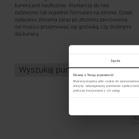
kuriera jest niezłożone. Wystarczy do nas
zadzwonić lub wypełnić formularz na stronie. Dzięki
opłaceniu zlecenia zaraz po złożeniu zamówienia
nie musisz przejmować się gotówką, czy drobnymi
dla kuriera.
Zgoda
Wyszukaj punkt kurierski GLS
Dbamy o Twoją prywatność
Wykorzystujemy pliki cookie do spersonalizow
witryny, udostępniamy partnerom społecznoś
podczas korzystania z ich usług.
Search
Wybi