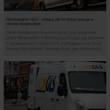
Harmonogram GLS – zobacz, jak ten kurier pracuje w
okresie świątecznym
Okres świąteczno-noworoczny to czas wytężonej
pracy dla kurierów. Firmy muszą zmagać się zarówno
z ograniczeniami czasowymi, wynikającymi ze Świąt
Bożego Narodzenia i Nowego Roku, jak i wzmożoną
liczbą zamówień detalicznych (prezenty, ozdoby etc.).
Z tego względu zmieniony może być też czas pracy
firm. Zobacz harmonogram GLS na czas świąteczny!