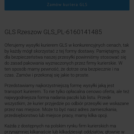
Zamów kuriera GLS
GLS Rzeszow GLS_PL-6160141485
Oferujemy wysyłki kurierem GLS w konkurencyjnych cenach, tak
by każdy mógł skorzystać z tej formy dostawy. Pamiętajmy, że
dla bezpieczeństwa naszej przesyłki powinniśmy stosować się
do zasad pakowania wyznaczonych przez firmy kurierskie. W
ten sposób mamy pewność, że dotrze ona bezpiecznie i na
czas. Zamów i przekonaj się jakie to proste.
Przedstawiamy najkorzystniejszą formę wysyłki jaką jest
transport kurierem. To nie tylko opłacalna cenowo oferta, ale też
najwygodniejsza forma nadania paczki lub listu. Przede
wszystkim, że kurier przyjedzie po odbiór przesyłki we wskazane
przez nas miejsce. Może to być nasz adres zamieszkania,
przedsiębiorstwo lub miejsce pracy, mamy kilka opcji.
Każda z dostępnych na polskim rynku firm kurierskich ma
przynajmniej kilkanaście lub kilkadziesiąt oddziałów, głownie w