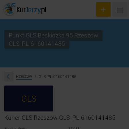
Punkt GLS Beskidzka 95 Rzeszow
GLS_PL-6160141485
Wyceń przesyłkę
Zamów kuriera
Śledzenie przesyłki
Rzeszow
GLS_PL-6160141485
Blog
GLS
Cennik
Kontakt
Kurier GLS Rzeszow GLS_PL-6160141485
Kod pocztowy:
35-083