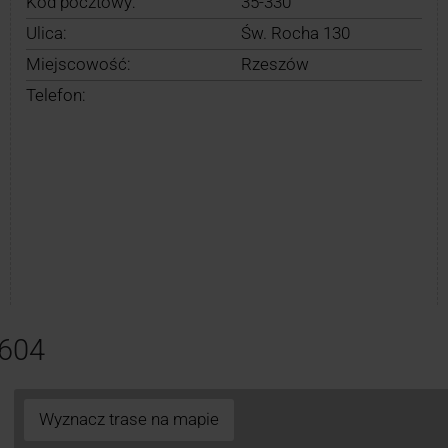
Kod pocztowy:
35-330
Ulica:
Św. Rocha 130
Miejscowość:
Rzeszów
Telefon:
604
Wyznacz trase na mapie