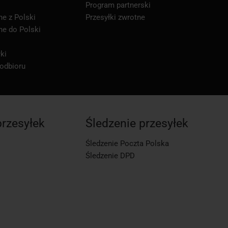
Program partnerski
ne z Polski
Przesyłki zwrotne
ne do Polski
ki
 odbioru
przesyłek
Śledzenie przesyłek
Śledzenie Poczta Polska
Śledzenie DPD