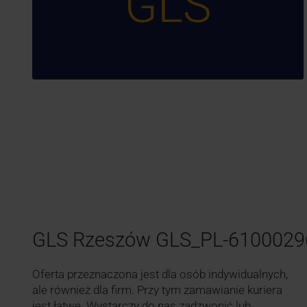
GLS
GLS Rzeszów GLS_PL-6100029
Oferta przeznaczona jest dla osób indywidualnych,
ale również dla firm. Przy tym zamawianie kuriera
jest łatwe. Wystarczy do nas zadzwonić lub