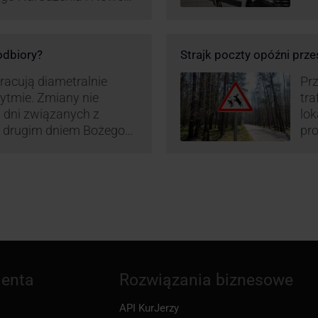
ą zamówień detalicznych
tego względu zmieniony
irm. Zobacz harmonogram
 odbiory?
Strajk poczty opóźni prze
pracują diametralnie
Prz
rytmie. Zmiany nie
tra
 dni związanych z
lo
z drugim dniem Bożego
pro
zw
ienta
Rozwiązania biznesowe
API KurJerzy