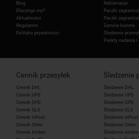
Blog
Reklamacje
Dlaczego my?
Paczki zagranicz
Aktualności
Paczki zagranicz
Regulamin
Zamów kuriera
Polityka prywatności
Śledzenie przesył
Punkty nadania i
Cennik przesyłek
Śledzenie 
Cennik DHL
Śledzenie DHL
Cennik UPS
Śledzenie UPS
Cennik DPD
Śledzenie DPD
Cennik GLS
Śledzenie GLS
Cennik InPost
Śledzenie InPost
Cennik Orlen
Śledzenie Orlen
Cennik Ambro
Śledzenie Ambro