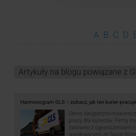
A
B
C
D
Artykuły na blogu powiązane z 
Harmonogram GLS – zobacz, jak ten kurier pracuj
Okres świąteczno-noworocz
pracy dla kurierów. Firmy 
zarówno z ograniczeniami 
wynikającymi ze Świąt Boż