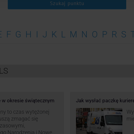
Szukaj punktu
E
F
G
H
I
J
K
L
M
N
O
P
R
S
GLS
e w okresie świątecznym
Jak wysłać paczkę kurie
ny to czas wytężonej
Wys
muszą zmagać się
mie
czasowymi,
ego Narodzenia i Nowego