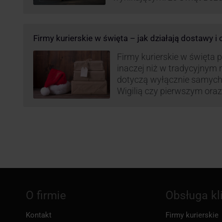
Roku, jak i wzmożoną liczb
(prezenty, ozdoby etc.). Z 
może być też czas pracy f
Firmy kurierskie w święta – jak działają dostawy i
GLS na czas świąteczny!
Firmy kurierskie w święta 
inaczej niż w tradycyjnym 
dotyczą wyłącznie samych
Wigilią czy pierwszym ora
Narodzenia.
O firmie
Obsługa kl
Kontakt
Firmy kurierskie