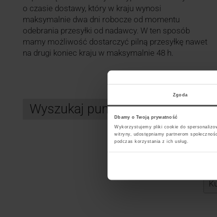
o czasie dostawy, który w kraju wynosi
maksymalnie dwa dni robocze od momentu
odebrania przesyłki od nadawcy. W ten sposób
mamy możliwość dostarczyć pilną przesyłkę nawet
na drugi koniec kraju w maksymalnie 48 h.
Zgoda
Wyszukaj punkt kurierski GLS
Dbamy o Twoją prywatność
Wykorzystujemy pliki cookie do spersonalizow
witryny, udostępniamy partnerom społecznoś
podczas korzystania z ich usług.
Search
Wybi