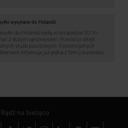
syłki wysyłane do Finlandii
esyłki do Finlandii będą w listopadzie 2019 r.
fiać z dużym opóźnieniem. Powód to strajk
kalnych służb pocztowych. O potencjalnych
blemach informuje już jedna z firm z kurierskich
iązana z serwisem KurJerzy.pl – GLS.
Bądź na bieżąco