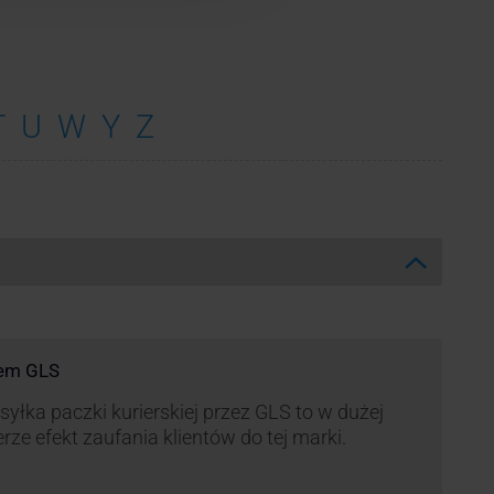
T
U
W
Y
Z
rem GLS
yłka paczki kurierskiej przez GLS to w dużej
rze efekt zaufania klientów do tej marki.