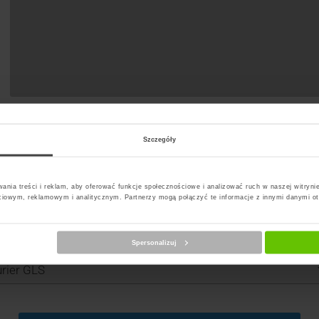
Szczegóły
ania treści i reklam, aby oferować funkcje społecznościowe i analizować ruch w naszej witrynie
ciowym, reklamowym i analitycznym. Partnerzy mogą połączyć te informacje z innymi danymi o
Spersonalizuj
erz kuriera