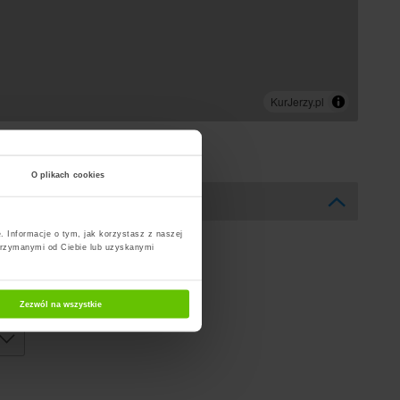
O plikach cookies
. Informacje o tym, jak korzystasz z naszej
trzymanymi od Ciebie lub uzyskanymi
Zezwól na wszystkie