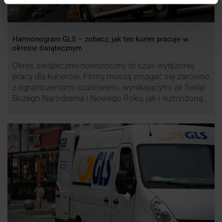
Harmonogram GLS – zobacz, jak ten kurier pracuje w
okresie świątecznym
Okres świąteczno-noworoczny to czas wytężonej
pracy dla kurierów. Firmy muszą zmagać się zarówno
z ograniczeniami czasowymi, wynikającymi ze Świąt
Bożego Narodzenia i Nowego Roku, jak i wzmożoną
liczbą zamówień detalicznych (prezenty, ozdoby etc.).
Z tego względu zmieniony może być też czas pracy
firm. Zobacz harmonogram GLS na czas świąteczny!