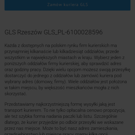
Zamów kuriera GLS
GLS Rzeszów GLS_PL-6100028596
Każda z dostępnych na polskim rynku firm kurierskich ma
przynajmniej kilkanaście lub kilkadziesiąt oddziałów, przede
wszystkim w największych miastach w kraju. Wybierz jeden z
poniższych oddziałów firmy kurierskiej, aby sprawdzić adres
oraz godziny pracy. Dzięki wielu opcjom możesz swoją przesyłkę
dostarczyć do jednego z oddziałów lub zamówić kuriera pod
wybrany adres (domowy, firmy). Wiele oddziałów jest położona
w takim miejscu, by większość mieszkańców mogła z nich
skorzystać.
Przedstawiamy najkorzystniejszą formę wysyłki jaką jest
transport kurierem. To nie tylko opłacalna cenowo propozycja,
ale też szybka forma nadania paczki lub listu. Szczególnie
dlatego, że kurier przyjedzie po odbiór przesyłki we wskazane
przez nas miejsce. Może to być nasz adres zamieszkania,
przedsiębiorstwo lub miejsce pracy, mamy kilka opcji.