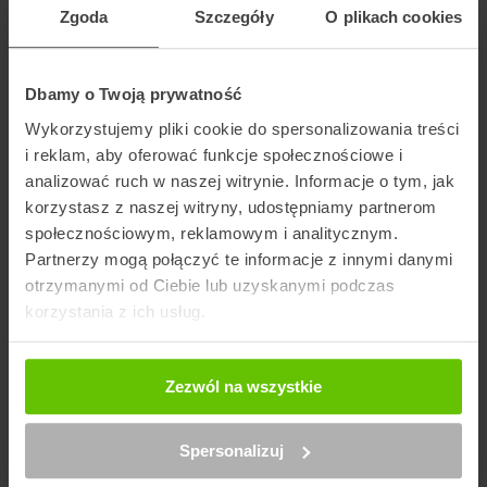
Zgoda
Szczegóły
O plikach cookies
Wybierz kuriera
Dbamy o Twoją prywatność
Wykorzystujemy pliki cookie do spersonalizowania treści
Szukaj punktu
i reklam, aby oferować funkcje społecznościowe i
analizować ruch w naszej witrynie. Informacje o tym, jak
korzystasz z naszej witryny, udostępniamy partnerom
Artykuły na blogu powiązane z GLS
społecznościowym, reklamowym i analitycznym.
Partnerzy mogą połączyć te informacje z innymi danymi
otrzymanymi od Ciebie lub uzyskanymi podczas
korzystania z ich usług.
Zezwól na wszystkie
Spersonalizuj