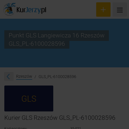
Punkt GLS Langiewicza 16 Rzeszów
GLS_PL-6100028596
Wyceń przesyłkę
Zamów kuriera
Śledzenie przesyłki
Rzeszów
GLS_PL-6100028596
Blog
GLS
Cennik
Kontakt
Kurier GLS Rzeszów GLS_PL-6100028596
Kod pocztowy:
35-021