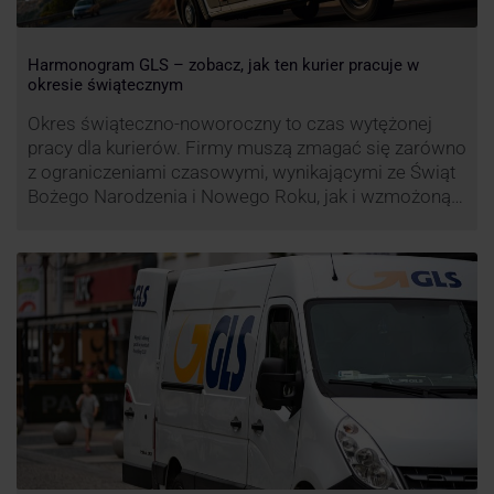
Harmonogram GLS – zobacz, jak ten kurier pracuje w
okresie świątecznym
Okres świąteczno-noworoczny to czas wytężonej
pracy dla kurierów. Firmy muszą zmagać się zarówno
z ograniczeniami czasowymi, wynikającymi ze Świąt
Bożego Narodzenia i Nowego Roku, jak i wzmożoną
liczbą zamówień detalicznych (prezenty, ozdoby etc.).
Z tego względu zmieniony może być też czas pracy
firm. Zobacz harmonogram GLS na czas świąteczny!