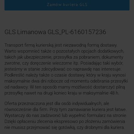
Zamów kuriera GLS
GLS Limanowa GLS_PL-6160157236
Transport firmą kurierską jest niezawodną formą dostawy.
Warto wspomnieć także o pozostałych opcjach dodatkowych,
takich jak ubezpieczenie, przesyłka za pobraniem, dokumenty
zwrotne, czy doręczenie wieczorne itp. Posiadając taki wybór,
jesteśmy w stanie zdecydować co naprawdę nas interesuje.
Podkreślić należy także o czasie dostawy, który w kraju wynosi
maksymalnie dwa dni robocze od momentu odebrania przesyłki
od nadawcy. W ten sposób mamy możliwość dostarczyć pilną
przesyłkę nawet na drugi koniec kraju w maksymalnie 48 h.
Oferta przeznaczona jest dla osób indywidualnych, ale
równocześnie dla firm. Przy tym zamawianie kuriera jest łatwe.
Wystarczy do nas zadzwonić lub wypełnić formularz na stronie.
Dzięki opłaceniu zlecenia ekspresowo po złożeniu zamówienia
nie musisz przejmować się gotówką, czy drobnymi dla kuriera.