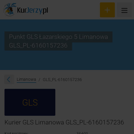
Punkt GLS Łazarskiego 5 Limanowa
GLS_PL-6160157236
Wyceń przesyłkę
Zamów kuriera
Śledzenie przesyłki
Limanowa
GLS_PL-6160157236
Blog
GLS
Cennik
Kontakt
Kurier GLS Limanowa GLS_PL-6160157236
Kod pocztowy:
34-600