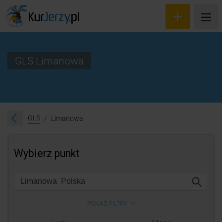
GLS Limanowa
Wyceń przesyłkę
Zamów kuriera
GLS
Limanowa
Śledzenie przesyłki
Blog
Cennik
Kontakt