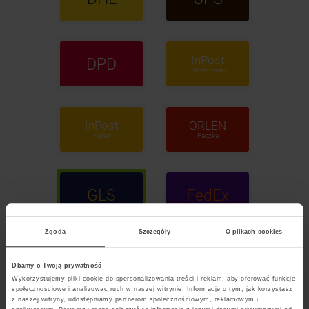
InPost
DPD
Paczkomaty
InPost
ORLEN
Kurier
Paczka
GLS
FedEx
Zgoda
Szczegóły
O plikach cookies
POCZTA
Dbamy o Twoją prywatność
Polska
Wykorzystujemy pliki cookie do spersonalizowania treści i reklam, aby oferować funkcje
społecznościowe i analizować ruch w naszej witrynie. Informacje o tym, jak korzystasz
z naszej witryny, udostępniamy partnerom społecznościowym, reklamowym i