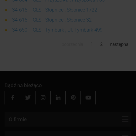
34-615 – GLS - Słopnice , Słopnice 1722
34-615 – GLS - Słopnice , Słopnice 32
34-650 – GLS - Tymbark , Ul. Tymbark 499
poprzednia
1
2
następna
Bądź na bieżąco
O firmie