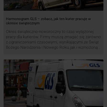
Harmonogram GLS – zobacz, jak ten kurier pracuje w
okresie świątecznym
Okres świąteczno-noworoczny to czas wytężonej
pracy dla kurierów. Firmy muszą zmagać się zarówno
z ograniczeniami czasowymi, wynikającymi ze Świąt
Bożego Narodzenia i Nowego Roku, jak i wzmożoną
liczbą zamówień detalicznych (prezenty, ozdoby etc.).
Z tego względu zmieniony może być też czas pracy
firm. Zobacz harmonogram GLS na czas świąteczny!