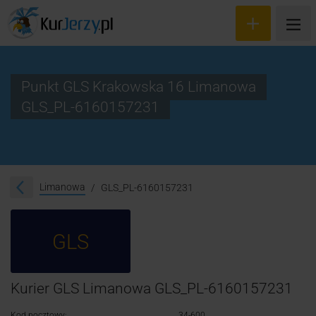
Punkt GLS Krakowska 16 Limanowa
GLS_PL-6160157231
Wyceń przesyłkę
Zamów kuriera
Śledzenie przesyłki
Limanowa
GLS_PL-6160157231
Blog
GLS
Cennik
Kontakt
Kurier GLS Limanowa GLS_PL-6160157231
Kod pocztowy:
34-600