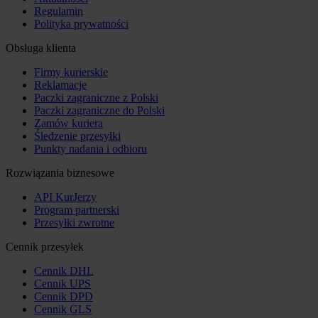
Regulamin
Polityka prywatności
Obsługa klienta
Firmy kurierskie
Reklamacje
Paczki zagraniczne z Polski
Paczki zagraniczne do Polski
Zamów kuriera
Śledzenie przesyłki
Punkty nadania i odbioru
Rozwiązania biznesowe
API KurJerzy
Program partnerski
Przesyłki zwrotne
Cennik przesyłek
Cennik DHL
Cennik UPS
Cennik DPD
Cennik GLS