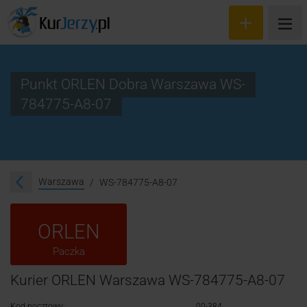
Punkt ORLEN Dobra Warszawa WS-
784775-A8-07
Wyceń przesyłkę
Zamów kuriera
Śledzenie przesyłki
Warszawa
WS-784775-A8-07
Blog
ORLEN
Cennik
Paczka
Kontakt
Kurier ORLEN Warszawa WS-784775-A8-07
Kod pocztowy:
00-384