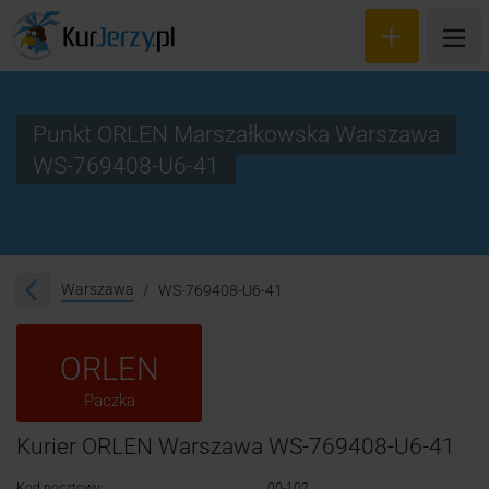
Punkt ORLEN Marszałkowska Warszawa
WS-769408-U6-41
Wyceń przesyłkę
Zamów kuriera
Śledzenie przesyłki
Warszawa
WS-769408-U6-41
Blog
ORLEN
Cennik
Paczka
Kontakt
Kurier ORLEN Warszawa WS-769408-U6-41
Kod pocztowy:
00-102