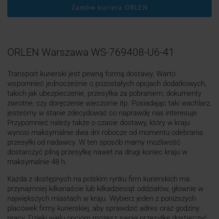
Zamów kuriera ORLEN
ORLEN Warszawa WS-769408-U6-41
Transport kurierski jest pewną formą dostawy. Warto
wspomnieć jednocześnie o pozostałych opcjach dodatkowych,
takich jak ubezpieczenie, przesyłka za pobraniem, dokumenty
zwrotne, czy doręczenie wieczorne itp. Posiadając taki wachlarz,
jesteśmy w stanie zdecydować co naprawdę nas interesuje.
Przypomnieć należy także o czasie dostawy, który w kraju
wynosi maksymalnie dwa dni robocze od momentu odebrania
przesyłki od nadawcy. W ten sposób mamy możliwość
dostarczyć pilną przesyłkę nawet na drugi koniec kraju w
maksymalnie 48 h.
Każda z dostępnych na polskim rynku firm kurierskich ma
przynajmniej kilkanaście lub kilkadziesiąt oddziałów, głownie w
największych miastach w kraju. Wybierz jeden z poniższych
placówek firmy kurierskiej, aby sprawdzić adres oraz godziny
pracy. Dzięki wielu opcjom możesz swoją przesyłkę dostarczyć