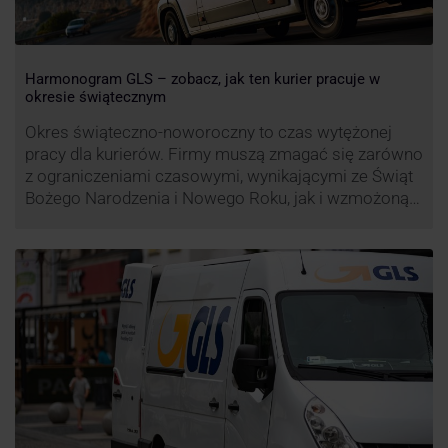
Harmonogram GLS – zobacz, jak ten kurier pracuje w
okresie świątecznym
Okres świąteczno-noworoczny to czas wytężonej
pracy dla kurierów. Firmy muszą zmagać się zarówno
z ograniczeniami czasowymi, wynikającymi ze Świąt
Bożego Narodzenia i Nowego Roku, jak i wzmożoną
liczbą zamówień detalicznych (prezenty, ozdoby etc.).
Z tego względu zmieniony może być też czas pracy
firm. Zobacz harmonogram GLS na czas świąteczny!