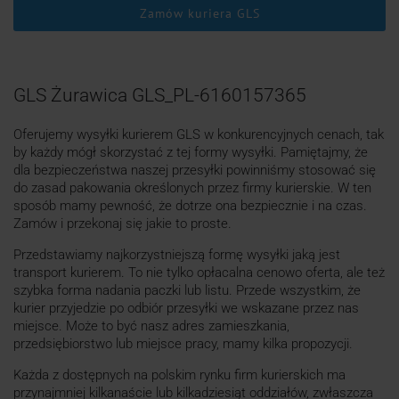
Zamów kuriera GLS
GLS Żurawica GLS_PL-6160157365
Oferujemy wysyłki kurierem GLS w konkurencyjnych cenach, tak
by każdy mógł skorzystać z tej formy wysyłki. Pamiętajmy, że
dla bezpieczeństwa naszej przesyłki powinniśmy stosować się
do zasad pakowania określonych przez firmy kurierskie. W ten
sposób mamy pewność, że dotrze ona bezpiecznie i na czas.
Zamów i przekonaj się jakie to proste.
Przedstawiamy najkorzystniejszą formę wysyłki jaką jest
transport kurierem. To nie tylko opłacalna cenowo oferta, ale też
szybka forma nadania paczki lub listu. Przede wszystkim, że
kurier przyjedzie po odbiór przesyłki we wskazane przez nas
miejsce. Może to być nasz adres zamieszkania,
przedsiębiorstwo lub miejsce pracy, mamy kilka propozycji.
Każda z dostępnych na polskim rynku firm kurierskich ma
przynajmniej kilkanaście lub kilkadziesiąt oddziałów, zwłaszcza