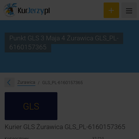
Punkt GLS 3 Maja 4 Żurawica GLS_PL-
6160157365
Wyceń przesyłkę
Zamów kuriera
Śledzenie przesyłki
Żurawica
GLS_PL-6160157365
Blog
GLS
Cennik
Kontakt
Kurier GLS Żurawica GLS_PL-6160157365
Kod pocztowy:
37-710