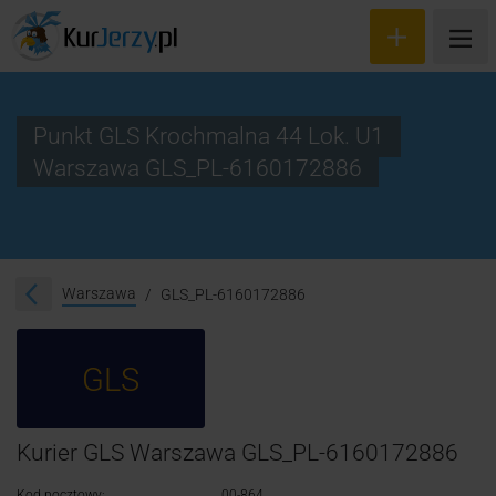
Punkt GLS Krochmalna 44 Lok. U1
Warszawa GLS_PL-6160172886
Wyceń przesyłkę
Zamów kuriera
Śledzenie przesyłki
Warszawa
GLS_PL-6160172886
Blog
GLS
Cennik
Kontakt
Kurier GLS Warszawa GLS_PL-6160172886
Kod pocztowy:
00-864