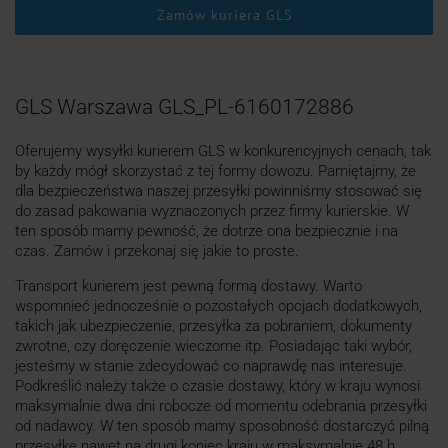
Zamów kuriera GLS
GLS Warszawa GLS_PL-6160172886
Oferujemy wysyłki kurierem GLS w konkurencyjnych cenach, tak
by każdy mógł skorzystać z tej formy dowozu. Pamiętajmy, że
dla bezpieczeństwa naszej przesyłki powinniśmy stosować się
do zasad pakowania wyznaczonych przez firmy kurierskie. W
ten sposób mamy pewność, że dotrze ona bezpiecznie i na
czas. Zamów i przekonaj się jakie to proste.
Transport kurierem jest pewną formą dostawy. Warto
wspomnieć jednocześnie o pozostałych opcjach dodatkowych,
takich jak ubezpieczenie, przesyłka za pobraniem, dokumenty
zwrotne, czy doręczenie wieczorne itp. Posiadając taki wybór,
jesteśmy w stanie zdecydować co naprawdę nas interesuje.
Podkreślić należy także o czasie dostawy, który w kraju wynosi
maksymalnie dwa dni robocze od momentu odebrania przesyłki
od nadawcy. W ten sposób mamy sposobność dostarczyć pilną
przesyłkę nawet na drugi koniec kraju w maksymalnie 48 h.