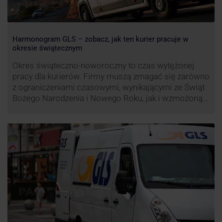
Harmonogram GLS – zobacz, jak ten kurier pracuje w
okresie świątecznym
Okres świąteczno-noworoczny to czas wytężonej
pracy dla kurierów. Firmy muszą zmagać się zarówno
z ograniczeniami czasowymi, wynikającymi ze Świąt
Bożego Narodzenia i Nowego Roku, jak i wzmożoną
liczbą zamówień detalicznych (prezenty, ozdoby etc.).
Z tego względu zmieniony może być też czas pracy
firm. Zobacz harmonogram GLS na czas świąteczny!