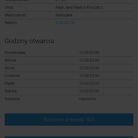
Logowanie
Ulica:
Aleja Jana Pawła Ii 41a Lok.2
Miejscowość:
Warszawa
Rejestracja
Telefon:
618148220
Godziny otwarcia
Poniedziałek:
10:00-22:00
Wtorek:
10:00-22:00
Środa:
10:00-22:00
Czwartek:
10:00-22:00
Piątek:
10:00-22:00
Sobota:
10:00-22:00
Niedziela:
nieczynne
Śledzenie przesyłki GLS