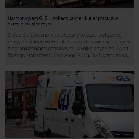
Harmonogram GLS – zobacz, jak ten kurier pracuje w
okresie świątecznym
Okres świąteczno-noworoczny to czas wytężonej
pracy dla kurierów. Firmy muszą zmagać się zarówno
z ograniczeniami czasowymi, wynikającymi ze Świąt
Bożego Narodzenia i Nowego Roku, jak i wzmożoną
liczbą zamówień detalicznych (prezenty, ozdoby etc.).
Z tego względu zmieniony może być też czas pracy
firm. Zobacz harmonogram GLS na czas świąteczny!