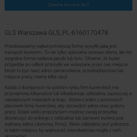
Zamów kuriera GLS
GLS Warszawa GLS_PL-6160170478
Przedstawiamy najkorzystniejszą formę wysyłki jaką jest
transport kurierem. To nie tylko opłacalna cenowo oferta, ale też
wygodna forma nadania paczki lub listu. Głównie, że kurier
przyjedzie po odbiór przesyłki we wskazane przez nas miejsce.
Może to być nasz adres zamieszkania, przedsiębiorstwo lub
miejsce pracy, mamy kilka opcji.
Każda z dostępnych na polskim rynku firm kurierskich ma
przynajmniej kilkanaście lub kilkadziesiąt oddziałów, zazwyczaj w
największych miastach w kraju. Wybierz jeden z poniższych
placówek firmy kurierskiej, aby sprawdzić adres oraz godziny
pracy. Dzięki wielu propozycjom możesz swoją przesyłkę
dostarczyć do jednego z oddziałów lub zamówić kuriera pod
wybrany adres (domowy, firmy). Wiele oddziałów jest położona
w takim miejscu, by większość mieszkańców mogła z nich
skorzystać.