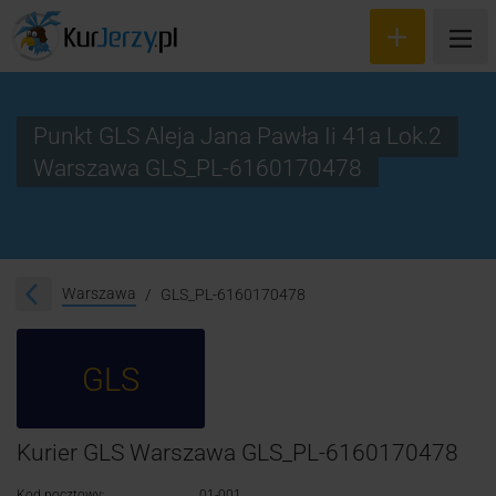
Punkt GLS Aleja Jana Pawła Ii 41a Lok.2
Warszawa GLS_PL-6160170478
Wyceń przesyłkę
Zamów kuriera
Śledzenie przesyłki
Warszawa
GLS_PL-6160170478
Blog
GLS
Cennik
Kontakt
Kurier GLS Warszawa GLS_PL-6160170478
Kod pocztowy:
01-001