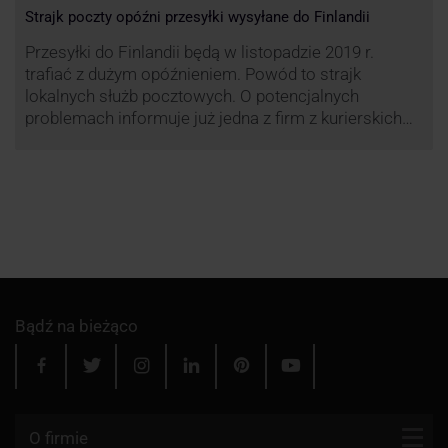
Strajk poczty opóźni przesyłki wysyłane do Finlandii
Przesyłki do Finlandii będą w listopadzie 2019 r.
trafiać z dużym opóźnieniem. Powód to strajk
lokalnych służb pocztowych. O potencjalnych
problemach informuje już jedna z firm z kurierskich
związana z serwisem KurJerzy.pl – GLS.
Bądź na bieżąco
O firmie