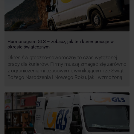
Harmonogram GLS – zobacz, jak ten kurier pracuje w
okresie świątecznym
Okres świąteczno-noworoczny to czas wytężonej
pracy dla kurierów. Firmy muszą zmagać się zarówno
z ograniczeniami czasowymi, wynikającymi ze Świąt
Bożego Narodzenia i Nowego Roku, jak i wzmożoną
liczbą zamówień detalicznych (prezenty, ozdoby etc.).
Z tego względu zmieniony może być też czas pracy
firm. Zobacz harmonogram GLS na czas świąteczny!