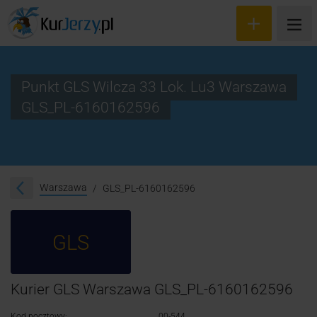
Punkt GLS Wilcza 33 Lok. Lu3 Warszawa
GLS_PL-6160162596
Wyceń przesyłkę
Zamów kuriera
Śledzenie przesyłki
Warszawa
GLS_PL-6160162596
Blog
GLS
Cennik
Kontakt
Kurier GLS Warszawa GLS_PL-6160162596
Kod pocztowy:
00-544