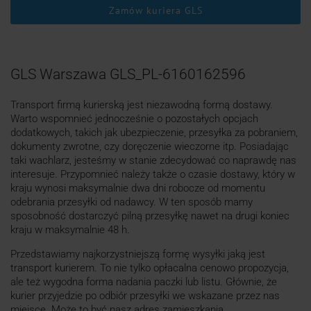
Zamów kuriera GLS
GLS Warszawa GLS_PL-6160162596
Transport firmą kurierską jest niezawodną formą dostawy.
Warto wspomnieć jednocześnie o pozostałych opcjach
dodatkowych, takich jak ubezpieczenie, przesyłka za pobraniem,
dokumenty zwrotne, czy doręczenie wieczorne itp. Posiadając
taki wachlarz, jesteśmy w stanie zdecydować co naprawdę nas
interesuje. Przypomnieć należy także o czasie dostawy, który w
kraju wynosi maksymalnie dwa dni robocze od momentu
odebrania przesyłki od nadawcy. W ten sposób mamy
sposobność dostarczyć pilną przesyłkę nawet na drugi koniec
kraju w maksymalnie 48 h.
Przedstawiamy najkorzystniejszą formę wysyłki jaką jest
transport kurierem. To nie tylko opłacalna cenowo propozycja,
ale też wygodna forma nadania paczki lub listu. Głównie, że
kurier przyjedzie po odbiór przesyłki we wskazane przez nas
miejsce. Może to być nasz adres zamieszkania,