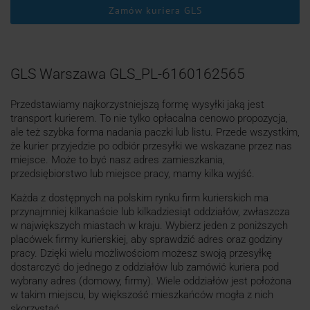
Zamów kuriera GLS
GLS Warszawa GLS_PL-6160162565
Przedstawiamy najkorzystniejszą formę wysyłki jaką jest
transport kurierem. To nie tylko opłacalna cenowo propozycja,
ale też szybka forma nadania paczki lub listu. Przede wszystkim,
że kurier przyjedzie po odbiór przesyłki we wskazane przez nas
miejsce. Może to być nasz adres zamieszkania,
przedsiębiorstwo lub miejsce pracy, mamy kilka wyjść.
Każda z dostępnych na polskim rynku firm kurierskich ma
przynajmniej kilkanaście lub kilkadziesiąt oddziałów, zwłaszcza
w największych miastach w kraju. Wybierz jeden z poniższych
placówek firmy kurierskiej, aby sprawdzić adres oraz godziny
pracy. Dzięki wielu możliwościom możesz swoją przesyłkę
dostarczyć do jednego z oddziałów lub zamówić kuriera pod
wybrany adres (domowy, firmy). Wiele oddziałów jest położona
w takim miejscu, by większość mieszkańców mogła z nich
skorzystać.