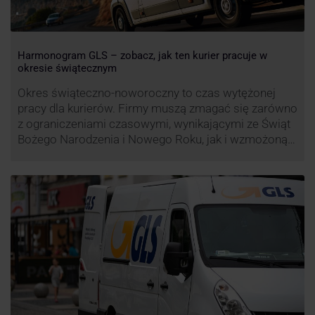
Harmonogram GLS – zobacz, jak ten kurier pracuje w
okresie świątecznym
Okres świąteczno-noworoczny to czas wytężonej
pracy dla kurierów. Firmy muszą zmagać się zarówno
z ograniczeniami czasowymi, wynikającymi ze Świąt
Bożego Narodzenia i Nowego Roku, jak i wzmożoną
liczbą zamówień detalicznych (prezenty, ozdoby etc.).
Z tego względu zmieniony może być też czas pracy
firm. Zobacz harmonogram GLS na czas świąteczny!