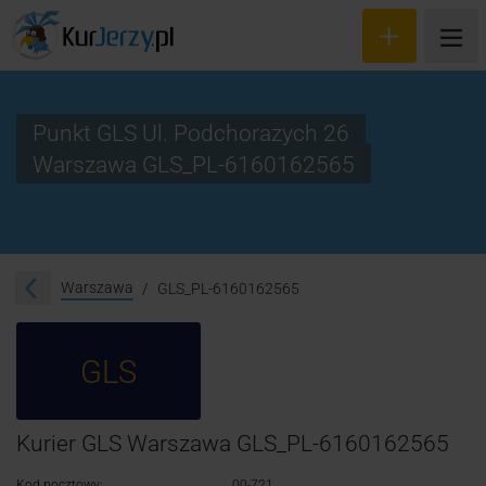
Punkt GLS Ul. Podchorazych 26
Warszawa GLS_PL-6160162565
Wyceń przesyłkę
Zamów kuriera
Śledzenie przesyłki
Warszawa
GLS_PL-6160162565
Blog
GLS
Cennik
Kontakt
Kurier GLS Warszawa GLS_PL-6160162565
Kod pocztowy:
00-721