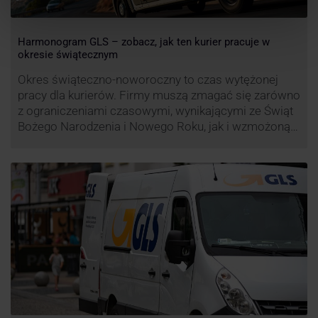
Harmonogram GLS – zobacz, jak ten kurier pracuje w
okresie świątecznym
Okres świąteczno-noworoczny to czas wytężonej
pracy dla kurierów. Firmy muszą zmagać się zarówno
z ograniczeniami czasowymi, wynikającymi ze Świąt
Bożego Narodzenia i Nowego Roku, jak i wzmożoną
liczbą zamówień detalicznych (prezenty, ozdoby etc.).
Z tego względu zmieniony może być też czas pracy
firm. Zobacz harmonogram GLS na czas świąteczny!