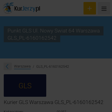
Punkt GLS Ul. Nowy Swiat 64 Warszawa
GLS_PL-6160162542
Wyceń przesyłkę
Zamów kuriera
Śledzenie przesyłki
Warszawa
GLS_PL-6160162542
Blog
GLS
Cennik
Kontakt
Kurier GLS Warszawa GLS_PL-6160162542
Kod pocztowy:
00-357