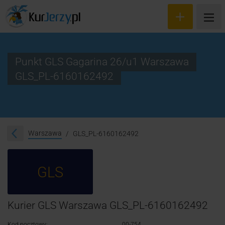
Punkt GLS Gagarina 26/u1 Warszawa
GLS_PL-6160162492
Wyceń przesyłkę
Zamów kuriera
Śledzenie przesyłki
Warszawa
GLS_PL-6160162492
Blog
GLS
Cennik
Kontakt
Kurier GLS Warszawa GLS_PL-6160162492
Kod pocztowy:
00-754