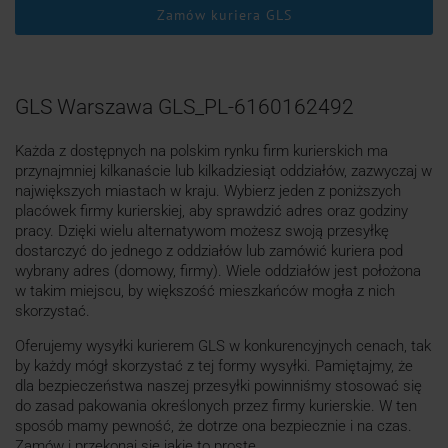
Zamów kuriera GLS
GLS Warszawa GLS_PL-6160162492
Każda z dostępnych na polskim rynku firm kurierskich ma
przynajmniej kilkanaście lub kilkadziesiąt oddziałów, zazwyczaj w
największych miastach w kraju. Wybierz jeden z poniższych
placówek firmy kurierskiej, aby sprawdzić adres oraz godziny
pracy. Dzięki wielu alternatywom możesz swoją przesyłkę
dostarczyć do jednego z oddziałów lub zamówić kuriera pod
wybrany adres (domowy, firmy). Wiele oddziałów jest położona
w takim miejscu, by większość mieszkańców mogła z nich
skorzystać.
Oferujemy wysyłki kurierem GLS w konkurencyjnych cenach, tak
by każdy mógł skorzystać z tej formy wysyłki. Pamiętajmy, że
dla bezpieczeństwa naszej przesyłki powinniśmy stosować się
do zasad pakowania określonych przez firmy kurierskie. W ten
sposób mamy pewność, że dotrze ona bezpiecznie i na czas.
Zamów i przekonaj się jakie to proste.