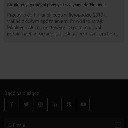
Strajk poczty opóźni przesyłki wysyłane do Finlandii
Przesyłki do Finlandii będą w listopadzie 2019 r.
trafiać z dużym opóźnieniem. Powód to strajk
lokalnych służb pocztowych. O potencjalnych
problemach informuje już jedna z firm z kurierskich
związana z serwisem KurJerzy.pl – GLS.
Bądź na bieżąco
O firmie