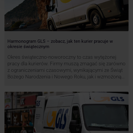
Harmonogram GLS – zobacz, jak ten kurier pracuje w
okresie świątecznym
Okres świąteczno-noworoczny to czas wytężonej
pracy dla kurierów. Firmy muszą zmagać się zarówno
z ograniczeniami czasowymi, wynikającymi ze Świąt
Bożego Narodzenia i Nowego Roku, jak i wzmożoną
liczbą zamówień detalicznych (prezenty, ozdoby etc.).
Z tego względu zmieniony może być też czas pracy
firm. Zobacz harmonogram GLS na czas świąteczny!