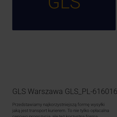
GLS
GLS Warszawa GLS_PL-61601
Przedstawiamy najkorzystniejszą formę wysyłki
jaką jest transport kurierem. To nie tylko opłacalna
cenowo propozycja, ale też korzystna forma