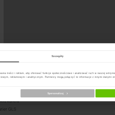
Szczegóły
ania treści i reklam, aby oferować funkcje społecznościowe i analizować ruch w naszej witrynie
ciowym, reklamowym i analitycznym. Partnerzy mogą połączyć te informacje z innymi danymi o
Spersonalizuj
erz kuriera