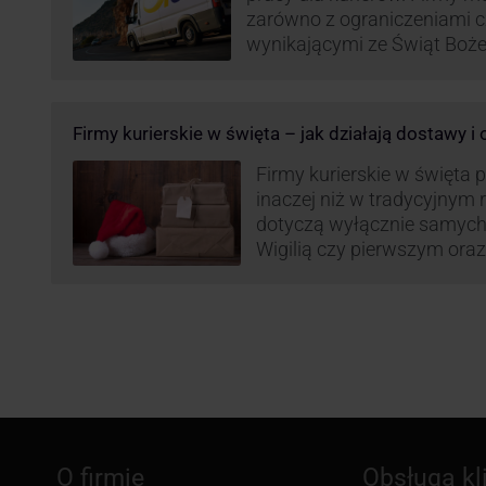
zarówno z ograniczeniami 
wynikającymi ze Świąt Boż
Roku, jak i wzmożoną liczb
(prezenty, ozdoby etc.). Z 
może być też czas pracy f
Firmy kurierskie w święta – jak działają dostawy i
GLS na czas świąteczny!
Firmy kurierskie w święta 
inaczej niż w tradycyjnym 
dotyczą wyłącznie samych
Wigilią czy pierwszym ora
Narodzenia.
O firmie
Obsługa kl