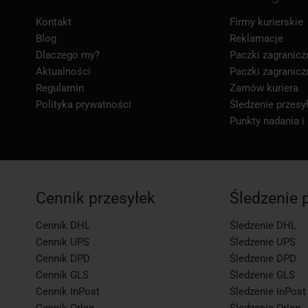
Kontakt
Firmy kurierskie
Blog
Reklamacje
Dlaczego my?
Paczki zagranicz
Aktualności
Paczki zagranicz
Regulamin
Zamów kuriera
Polityka prywatności
Śledzenie przesył
Punkty nadania i
Cennik przesyłek
Śledzenie 
Cennik DHL
Śledzenie DHL
Cennik UPS
Śledzenie UPS
Cennik DPD
Śledzenie DPD
Cennik GLS
Śledzenie GLS
Cennik InPost
Śledzenie InPost