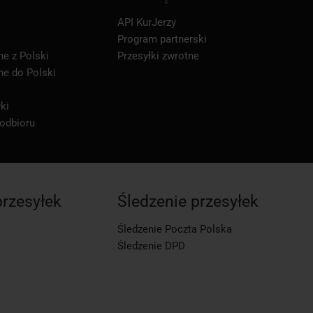
API KurJerzy
Program partnerski
ne z Polski
Przesyłki zwrotne
ne do Polski
ki
 odbioru
przesyłek
Śledzenie przesyłek
Śledzenie Poczta Polska
Śledzenie DPD