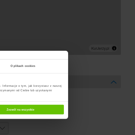
O plikach cookies
. Informacje o tym, jak korzystasz z naszej
trzymanymi od Ciebie lub uzyskanymi
Zezwól na wszystkie