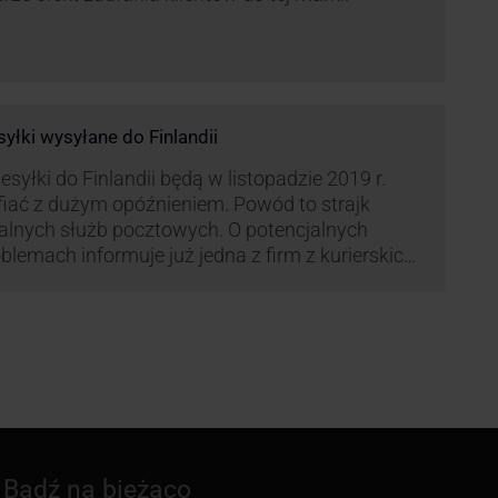
syłki wysyłane do Finlandii
esyłki do Finlandii będą w listopadzie 2019 r.
fiać z dużym opóźnieniem. Powód to strajk
kalnych służb pocztowych. O potencjalnych
blemach informuje już jedna z firm z kurierskich
iązana z serwisem KurJerzy.pl – GLS.
Bądź na bieżąco