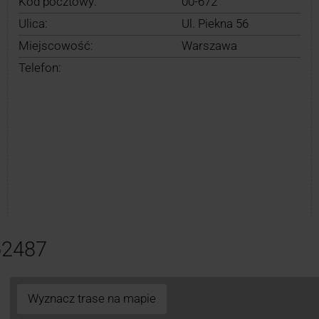
Kod pocztowy:
00-672
Ulica:
Ul. Piekna 56
Miejscowość:
Warszawa
Telefon:
62487
Wyznacz trase na mapie