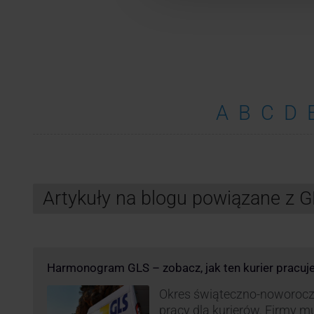
A
B
C
D
Artykuły na blogu powiązane z 
Harmonogram GLS – zobacz, jak ten kurier pracuj
Okres świąteczno-noworocz
pracy dla kurierów. Firmy 