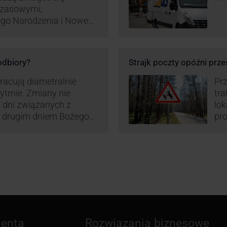
czasowymi,
ego Narodzenia i Nowego
ą zamówień detalicznych
tego względu zmieniony
irm. Zobacz harmonogram
 odbiory?
Strajk poczty opóźni prze
pracują diametralnie
Prz
rytmie. Zmiany nie
tra
 dni związanych z
lo
z drugim dniem Bożego
pro
zw
ienta
Rozwiązania biznesowe