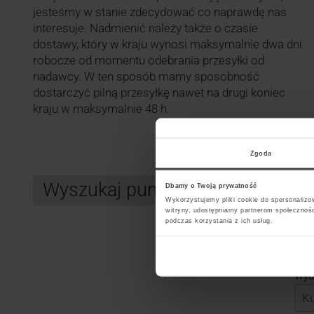
jesteśmy w stanie zdecydować co naprawdę nas
interesuje. Nadmienić należy także o czasie
dostawy, który w kraju wynosi maksymalnie dwa dni
robocze od momentu odebrania przesyłki od
nadawcy. W ten sposób mamy sposobność
dostarczyć pilną przesyłkę nawet na drugi koniec
kraju w maksymalnie 48 h.
Zgoda
Wyszukaj punkt kurierski GLS
Dbamy o Twoją prywatność
Wykorzystujemy pliki cookie do spersonalizow
witryny, udostępniamy partnerom społecznoś
podczas korzystania z ich usług.
Search
Wybi