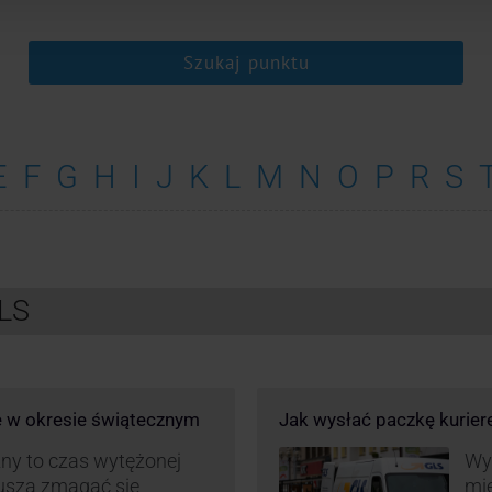
Szukaj punktu
E
F
G
H
I
J
K
L
M
N
O
P
R
S
GLS
e w okresie świątecznym
Jak wysłać paczkę kurie
ny to czas wytężonej
Wys
muszą zmagać się
mie