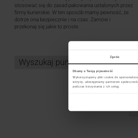
stosować się do zasad pakowania ustalonych przez
firmy kurierskie. W ten sposób mamy pewność, że
dotrze ona bezpiecznie i na czas. Zamów i
przekonaj się jakie to proste.
Zgoda
Wyszukaj punkt kurierski GLS
Dbamy o Twoją prywatność
Wykorzystujemy pliki cookie do spersonalizow
witryny, udostępniamy partnerom społecznoś
Search
podczas korzystania z ich usług.
Wybi