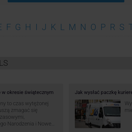
E
F
G
H
I
J
K
L
M
N
O
P
R
S
GLS
e w okresie świątecznym
Jak wysłać paczkę kurie
ny to czas wytężonej
Wys
muszą zmagać się
mie
czasowymi,
ego Narodzenia i Nowego
ą zamówień detalicznych