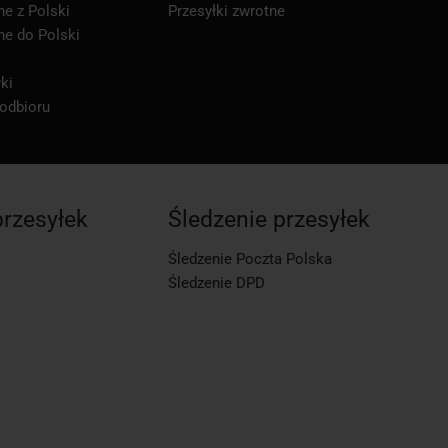
ne z Polski
Przesyłki zwrotne
ne do Polski
ki
 odbioru
przesyłek
Śledzenie przesyłek
Śledzenie Poczta Polska
Śledzenie DPD