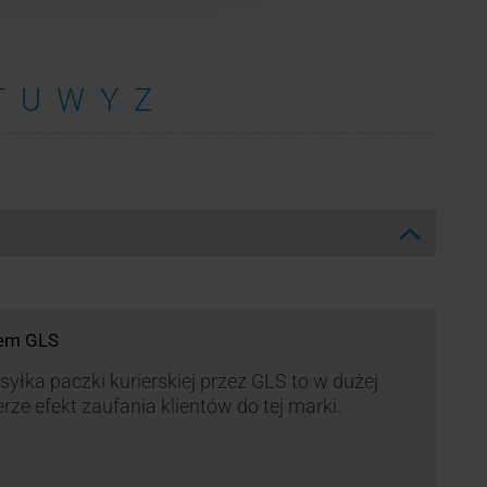
T
U
W
Y
Z
rem GLS
yłka paczki kurierskiej przez GLS to w dużej
rze efekt zaufania klientów do tej marki.