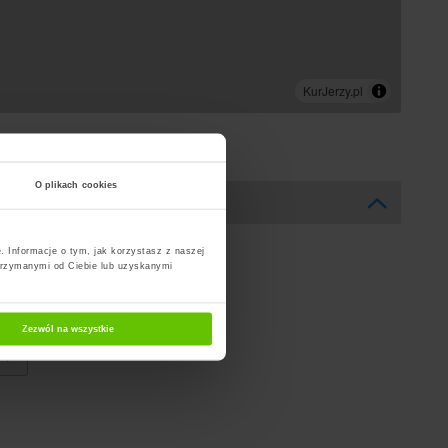
O plikach cookies
. Informacje o tym, jak korzystasz z naszej
trzymanymi od Ciebie lub uzyskanymi
Zezwól na wszystkie