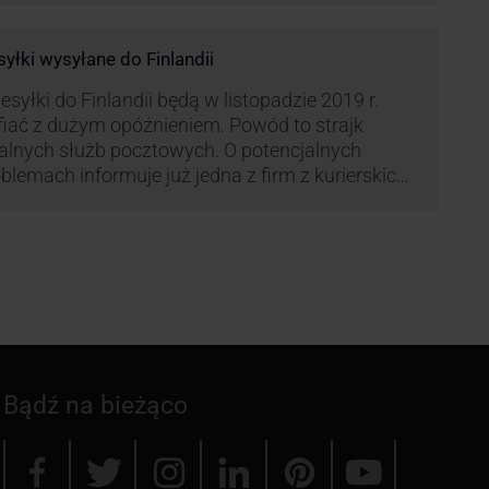
syłki wysyłane do Finlandii
esyłki do Finlandii będą w listopadzie 2019 r.
fiać z dużym opóźnieniem. Powód to strajk
kalnych służb pocztowych. O potencjalnych
blemach informuje już jedna z firm z kurierskich
iązana z serwisem KurJerzy.pl – GLS.
Bądź na bieżąco