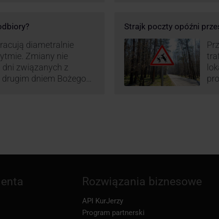
tego względu zmieniony
irm. Zobacz harmonogram
 odbiory?
Strajk poczty opóźni prze
pracują diametralnie
Prz
rytmie. Zmiany nie
tra
 dni związanych z
lo
z drugim dniem Bożego
pro
zw
ienta
Rozwiązania biznesowe
API KurJerzy
Program partnerski