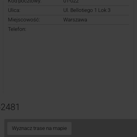
Kod pocztowy:
01-022
Ulica:
Ul. Bellotiego 1 Lok 3
Miejscowość:
Warszawa
Telefon:
62481
Wyznacz trase na mapie