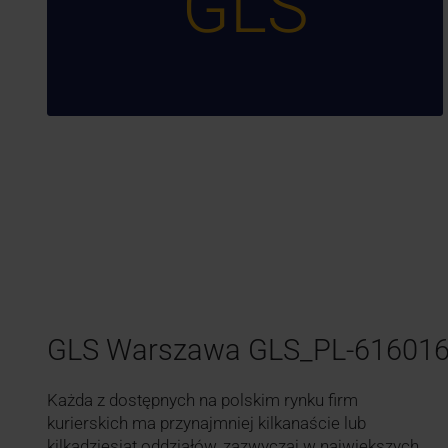
GLS
GLS Warszawa GLS_PL-61601
Każda z dostępnych na polskim rynku firm
kurierskich ma przynajmniej kilkanaście lub
kilkadziesiąt oddziałów, zazwyczaj w największych