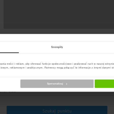
Szczegóły
ania treści i reklam, aby oferować funkcje społecznościowe i analizować ruch w naszej witrynie
ciowym, reklamowym i analitycznym. Partnerzy mogą połączyć te informacje z innymi danymi o
erz kuriera
Spersonalizuj
Szukaj punktu