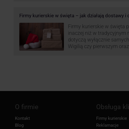
(prezenty, ozdoby etc.). Z 
może być też czas pracy f
Firmy kurierskie w święta – jak działają dostawy i
GLS na czas świąteczny!
Firmy kurierskie w święta 
inaczej niż w tradycyjnym 
dotyczą wyłącznie samych
Wigilią czy pierwszym ora
Narodzenia.
O firmie
Obsługa kl
Kontakt
Firmy kurierskie
Blog
Reklamacje