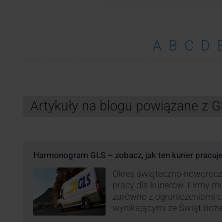
A
B
C
D
Artykuły na blogu powiązane z 
Harmonogram GLS – zobacz, jak ten kurier pracuj
Okres świąteczno-noworocz
pracy dla kurierów. Firmy 
zarówno z ograniczeniami 
wynikającymi ze Świąt Boż
Roku, jak i wzmożoną liczb