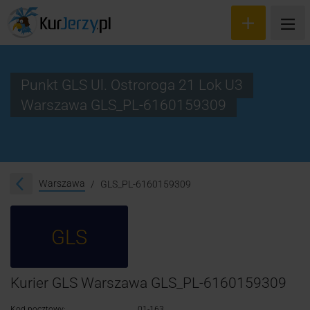
Punkt GLS Ul. Ostroroga 21 Lok U3
Warszawa GLS_PL-6160159309
Wyceń przesyłkę
Zamów kuriera
Śledzenie przesyłki
Warszawa
GLS_PL-6160159309
Blog
GLS
Cennik
Kontakt
Kurier GLS Warszawa GLS_PL-6160159309
Kod pocztowy:
01-163