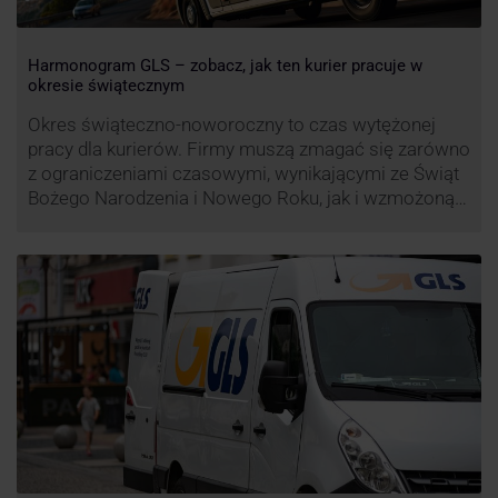
Harmonogram GLS – zobacz, jak ten kurier pracuje w
okresie świątecznym
Okres świąteczno-noworoczny to czas wytężonej
pracy dla kurierów. Firmy muszą zmagać się zarówno
z ograniczeniami czasowymi, wynikającymi ze Świąt
Bożego Narodzenia i Nowego Roku, jak i wzmożoną
liczbą zamówień detalicznych (prezenty, ozdoby etc.).
Z tego względu zmieniony może być też czas pracy
firm. Zobacz harmonogram GLS na czas świąteczny!