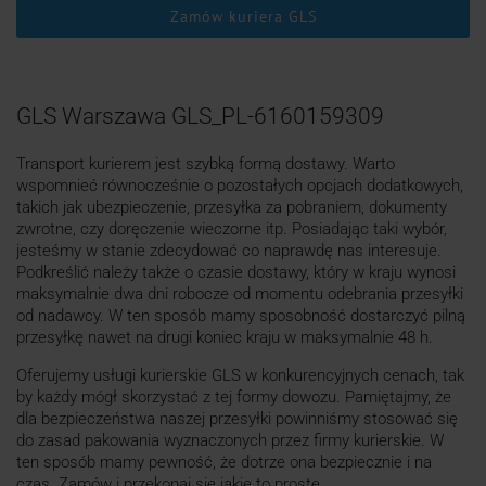
Zamów kuriera GLS
GLS Warszawa GLS_PL-6160159309
Transport kurierem jest szybką formą dostawy. Warto
wspomnieć równocześnie o pozostałych opcjach dodatkowych,
takich jak ubezpieczenie, przesyłka za pobraniem, dokumenty
zwrotne, czy doręczenie wieczorne itp. Posiadając taki wybór,
jesteśmy w stanie zdecydować co naprawdę nas interesuje.
Podkreślić należy także o czasie dostawy, który w kraju wynosi
maksymalnie dwa dni robocze od momentu odebrania przesyłki
od nadawcy. W ten sposób mamy sposobność dostarczyć pilną
przesyłkę nawet na drugi koniec kraju w maksymalnie 48 h.
Oferujemy usługi kurierskie GLS w konkurencyjnych cenach, tak
by każdy mógł skorzystać z tej formy dowozu. Pamiętajmy, że
dla bezpieczeństwa naszej przesyłki powinniśmy stosować się
do zasad pakowania wyznaczonych przez firmy kurierskie. W
ten sposób mamy pewność, że dotrze ona bezpiecznie i na
czas. Zamów i przekonaj się jakie to proste.