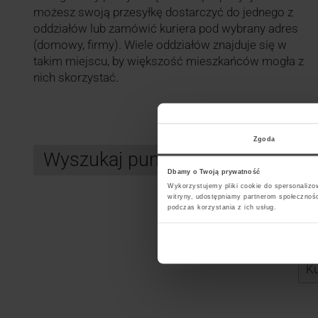
możesz swoją przesyłkę dostarczyć do jednego z
oddziałów lub zamówić kuriera pod wybrany adres
(domowy, firmy). Wiele oddziałów znajduje się w
takim miejscu, by większość mieszkańców mogła z
nich skorzystać.
Zgoda
Wyszukaj punkt kurierski GLS
Dbamy o Twoją prywatność
Wykorzystujemy pliki cookie do spersonalizow
witryny, udostępniamy partnerom społecznoś
podczas korzystania z ich usług.
Search
Wybi