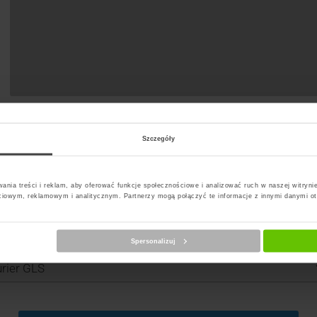
Szczegóły
ania treści i reklam, aby oferować funkcje społecznościowe i analizować ruch w naszej witrynie
ciowym, reklamowym i analitycznym. Partnerzy mogą połączyć te informacje z innymi danymi o
Spersonalizuj
erz kuriera