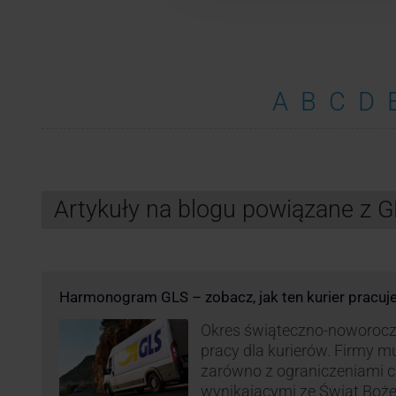
A
B
C
D
Artykuły na blogu powiązane z 
Harmonogram GLS – zobacz, jak ten kurier pracuj
Okres świąteczno-noworocz
pracy dla kurierów. Firmy 
zarówno z ograniczeniami 
wynikającymi ze Świąt Boż