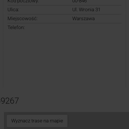
Kod pocztowy:
00-846
Ulica:
Ul. Wronia 31
Miejscowość:
Warszawa
Telefon:
59267
Wyznacz trase na mapie