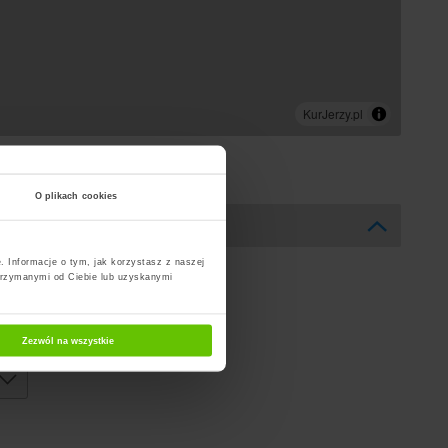
O plikach cookies
. Informacje o tym, jak korzystasz z naszej
trzymanymi od Ciebie lub uzyskanymi
Zezwól na wszystkie