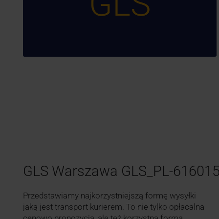
GLS
GLS Warszawa GLS_PL-61601
Przedstawiamy najkorzystniejszą formę wysyłki
jaką jest transport kurierem. To nie tylko opłacalna
cenowo propozycja, ale też korzystna forma