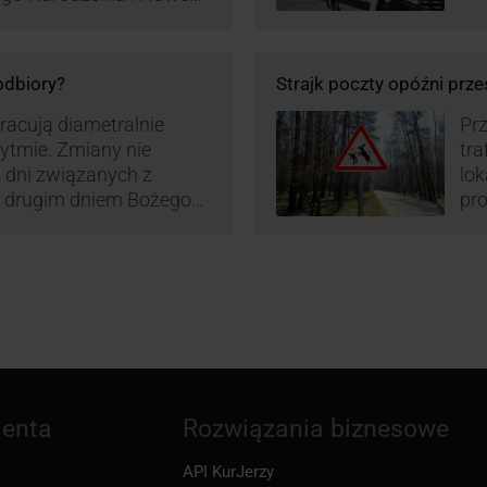
ą zamówień detalicznych
tego względu zmieniony
irm. Zobacz harmonogram
 odbiory?
Strajk poczty opóźni prze
pracują diametralnie
Prz
rytmie. Zmiany nie
tra
 dni związanych z
lo
z drugim dniem Bożego
pro
zw
ienta
Rozwiązania biznesowe
API KurJerzy