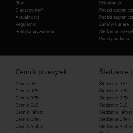
Blog
Reklamacje
Dlaczego my?
Paczki zagranicz
Aktualności
Paczki zagranicz
Regulamin
Zamów kuriera
Polityka prywatności
Śledzenie przesył
Punkty nadania i
Cennik przesyłek
Śledzenie 
Cennik DHL
Śledzenie DHL
Cennik UPS
Śledzenie UPS
Cennik DPD
Śledzenie DPD
Cennik GLS
Śledzenie GLS
Cennik InPost
Śledzenie InPost
Cennik Orlen
Śledzenie Orlen
Cennik Ambro
Śledzenie Ambro