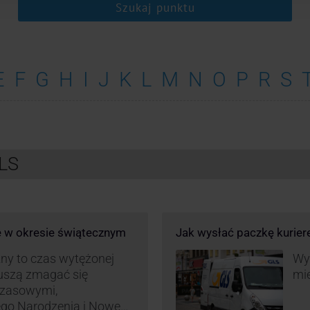
Szukaj punktu
E
F
G
H
I
J
K
L
M
N
O
P
R
S
GLS
e w okresie świątecznym
Jak wysłać paczkę kurie
ny to czas wytężonej
Wys
muszą zmagać się
mie
czasowymi,
ego Narodzenia i Nowego