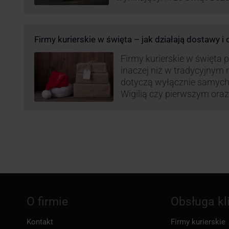
Roku, jak i wzmożoną liczb
(prezenty, ozdoby etc.). Z 
może być też czas pracy f
Firmy kurierskie w święta – jak działają dostawy i
GLS na czas świąteczny!
Firmy kurierskie w święta 
inaczej niż w tradycyjnym 
dotyczą wyłącznie samych
Wigilią czy pierwszym ora
Narodzenia.
O firmie
Obsługa kl
Kontakt
Firmy kurierskie