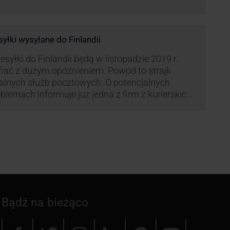
syłki wysyłane do Finlandii
esyłki do Finlandii będą w listopadzie 2019 r.
fiać z dużym opóźnieniem. Powód to strajk
kalnych służb pocztowych. O potencjalnych
blemach informuje już jedna z firm z kurierskich
iązana z serwisem KurJerzy.pl – GLS.
Bądź na bieżąco