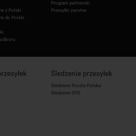
Program partnerski
ne z Polski
Przesyłki zwrotne
ne do Polski
ki
 odbioru
przesyłek
Śledzenie przesyłek
Śledzenie Poczta Polska
Śledzenie DPD