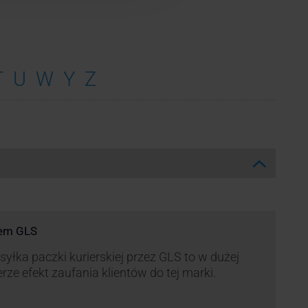
T
U
W
Y
Z
rem GLS
yłka paczki kurierskiej przez GLS to w dużej
rze efekt zaufania klientów do tej marki.