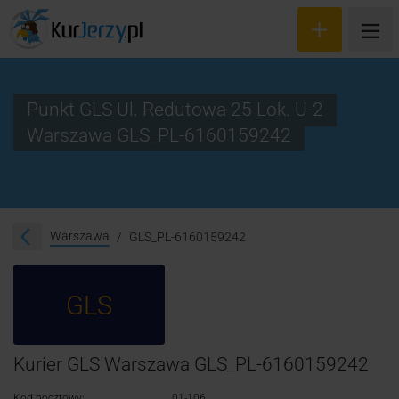
Punkt GLS Ul. Redutowa 25 Lok. U-2
Warszawa GLS_PL-6160159242
Wyceń przesyłkę
Zamów kuriera
Śledzenie przesyłki
Warszawa
GLS_PL-6160159242
Blog
GLS
Cennik
Kontakt
Kurier GLS Warszawa GLS_PL-6160159242
Kod pocztowy:
01-106