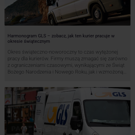
Harmonogram GLS – zobacz, jak ten kurier pracuje w
okresie świątecznym
Okres świąteczno-noworoczny to czas wytężonej
pracy dla kurierów. Firmy muszą zmagać się zarówno
z ograniczeniami czasowymi, wynikającymi ze Świąt
Bożego Narodzenia i Nowego Roku, jak i wzmożoną
liczbą zamówień detalicznych (prezenty, ozdoby etc.).
Z tego względu zmieniony może być też czas pracy
firm. Zobacz harmonogram GLS na czas świąteczny!