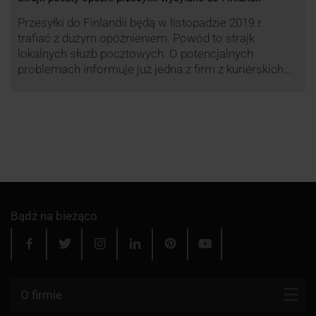
Przesyłki do Finlandii będą w listopadzie 2019 r.
trafiać z dużym opóźnieniem. Powód to strajk
lokalnych służb pocztowych. O potencjalnych
problemach informuje już jedna z firm z kurierskich
związana z serwisem KurJerzy.pl – GLS.
Bądź na bieżąco
O firmie