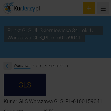
Punkt GLS Ul. Skierniewicka 34 Lok. U11
Warszawa GLS_PL-6160159041
Wyceń przesyłkę
Zamów kuriera
Śledzenie przesyłki
Warszawa
GLS_PL-6160159041
Blog
GLS
Cennik
Kontakt
Kurier GLS Warszawa GLS_PL-6160159041
Kod pocztowy:
01-230