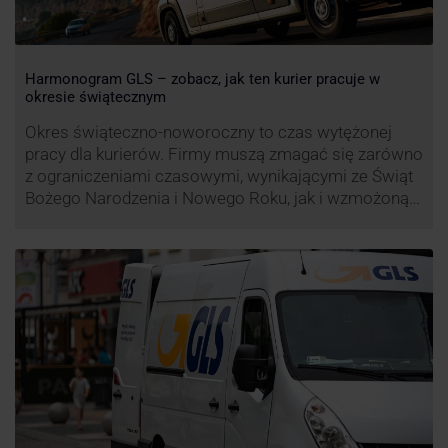
Harmonogram GLS – zobacz, jak ten kurier pracuje w
okresie świątecznym
Okres świąteczno-noworoczny to czas wytężonej
pracy dla kurierów. Firmy muszą zmagać się zarówno
z ograniczeniami czasowymi, wynikającymi ze Świąt
Bożego Narodzenia i Nowego Roku, jak i wzmożoną
liczbą zamówień detalicznych (prezenty, ozdoby etc.).
Z tego względu zmieniony może być też czas pracy
firm. Zobacz harmonogram GLS na czas świąteczny!