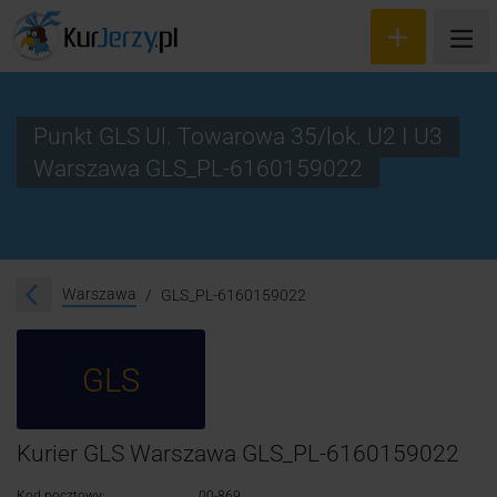
Punkt GLS Ul. Towarowa 35/lok. U2 I U3
Warszawa GLS_PL-6160159022
Wyceń przesyłkę
Zamów kuriera
Śledzenie przesyłki
Warszawa
GLS_PL-6160159022
Blog
GLS
Cennik
Kontakt
Kurier GLS Warszawa GLS_PL-6160159022
Kod pocztowy:
00-869