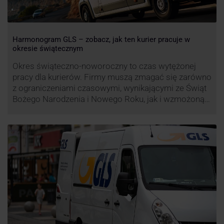
Harmonogram GLS – zobacz, jak ten kurier pracuje w
okresie świątecznym
Okres świąteczno-noworoczny to czas wytężonej
pracy dla kurierów. Firmy muszą zmagać się zarówno
z ograniczeniami czasowymi, wynikającymi ze Świąt
Bożego Narodzenia i Nowego Roku, jak i wzmożoną
liczbą zamówień detalicznych (prezenty, ozdoby etc.).
Z tego względu zmieniony może być też czas pracy
firm. Zobacz harmonogram GLS na czas świąteczny!