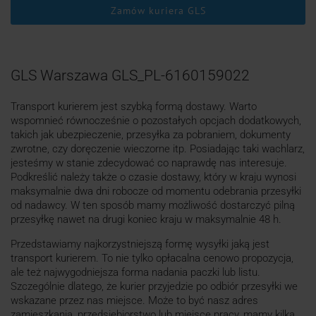
Zamów kuriera GLS
GLS Warszawa GLS_PL-6160159022
Transport kurierem jest szybką formą dostawy. Warto
wspomnieć równocześnie o pozostałych opcjach dodatkowych,
takich jak ubezpieczenie, przesyłka za pobraniem, dokumenty
zwrotne, czy doręczenie wieczorne itp. Posiadając taki wachlarz,
jesteśmy w stanie zdecydować co naprawdę nas interesuje.
Podkreślić należy także o czasie dostawy, który w kraju wynosi
maksymalnie dwa dni robocze od momentu odebrania przesyłki
od nadawcy. W ten sposób mamy możliwość dostarczyć pilną
przesyłkę nawet na drugi koniec kraju w maksymalnie 48 h.
Przedstawiamy najkorzystniejszą formę wysyłki jaką jest
transport kurierem. To nie tylko opłacalna cenowo propozycja,
ale też najwygodniejsza forma nadania paczki lub listu.
Szczególnie dlatego, że kurier przyjedzie po odbiór przesyłki we
wskazane przez nas miejsce. Może to być nasz adres
zamieszkania, przedsiębiorstwo lub miejsce pracy, mamy kilka