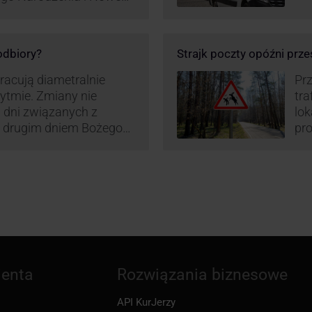
ą zamówień detalicznych
tego względu zmieniony
irm. Zobacz harmonogram
 odbiory?
Strajk poczty opóźni prze
pracują diametralnie
Prz
rytmie. Zmiany nie
tra
 dni związanych z
lo
z drugim dniem Bożego
pro
zw
ienta
Rozwiązania biznesowe
API KurJerzy