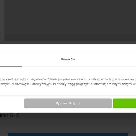
Szczegóły
ania treści i reklam, aby oferować funkcje społecznościowe i analizować ruch w naszej witrynie
ciowym, reklamowym i analitycznym. Partnerzy mogą połączyć te informacje z innymi danymi o
Spersonalizuj
erz kuriera