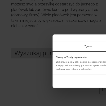
możesz swoją przesyłkę dostarczyć do jednego z
placówek lub zamówić kuriera pod wybrany adres
(domowy, firmy). Wiele placówek jest położona w
takim miejscu, by większość mieszkańców mogła z
nich skorzystać.
Zgoda
Wyszukaj punkt kurierski GLS
Dbamy o Twoją prywatność
Wykorzystujemy pliki cookie do spersonalizow
witryny, udostępniamy partnerom społecznoś
podczas korzystania z ich usług.
Search
Wybi