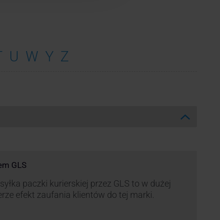
T
U
W
Y
Z
rem GLS
yłka paczki kurierskiej przez GLS to w dużej
rze efekt zaufania klientów do tej marki.