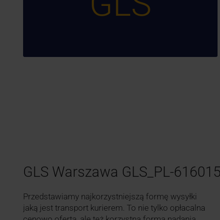
GLS
GLS Warszawa GLS_PL-61601
Przedstawiamy najkorzystniejszą formę wysyłki
jaką jest transport kurierem. To nie tylko opłacalna
cenowo oferta, ale też korzystna forma nadania