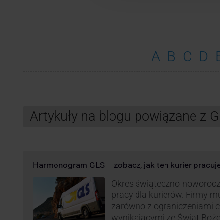
A
B
C
D
Artykuły na blogu powiązane z 
Harmonogram GLS – zobacz, jak ten kurier pracuj
Okres świąteczno-noworocz
pracy dla kurierów. Firmy 
zarówno z ograniczeniami 
wynikającymi ze Świąt Boż