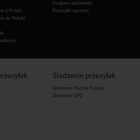
Program partnerski
ne z Polski
Przesyłki zwrotne
ne do Polski
ki
 odbioru
przesyłek
Śledzenie przesyłek
Śledzenie Poczta Polska
Śledzenie DPD