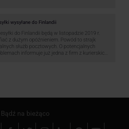
syłki wysyłane do Finlandii
esyłki do Finlandii będą w listopadzie 2019 r.
fiać z dużym opóźnieniem. Powód to strajk
kalnych służb pocztowych. O potencjalnych
blemach informuje już jedna z firm z kurierskich
iązana z serwisem KurJerzy.pl – GLS.
Bądź na bieżąco