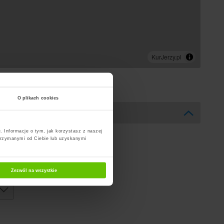
O plikach cookies
. Informacje o tym, jak korzystasz z naszej
trzymanymi od Ciebie lub uzyskanymi
Zezwól na wszystkie