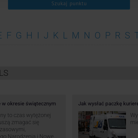
Szukaj punktu
E
F
G
H
I
J
K
L
M
N
O
P
R
S
GLS
e w okresie świątecznym
Jak wysłać paczkę kurie
ny to czas wytężonej
Wys
muszą zmagać się
mie
czasowymi,
ego Narodzenia i Nowego