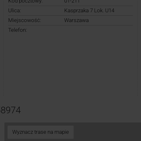
Kod pocztowy:
01-211
Ulica:
Kasprzaka 7 Lok. U14
Miejscowość:
Warszawa
Telefon:
58974
Wyznacz trase na mapie