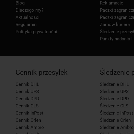
Blog
Reklamacje
Dlaczego my?
Paczki zagranicz
Aktualności
Paczki zagranicz
Regulamin
Zamów kuriera
Polityka prywatności
Śledzenie przesył
Punkty nadania i
Cennik przesyłek
Śledzenie 
Cennik DHL
Śledzenie DHL
Cennik UPS
Śledzenie UPS
Cennik DPD
Śledzenie DPD
Cennik GLS
Śledzenie GLS
Cennik InPost
Śledzenie InPost
Cennik Orlen
Śledzenie Orlen
Cennik Ambro
Śledzenie Ambro