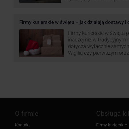
Roku, jak i wzmożoną liczb
(prezenty, ozdoby etc.). Z 
może być też czas pracy f
Firmy kurierskie w święta – jak działają dostawy i
GLS na czas świąteczny!
Firmy kurierskie w święta 
inaczej niż w tradycyjnym 
dotyczą wyłącznie samych
Wigilią czy pierwszym ora
Narodzenia.
O firmie
Obsługa kl
Kontakt
Firmy kurierskie