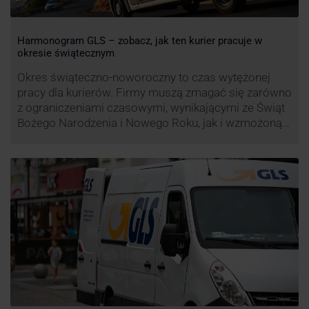
Harmonogram GLS – zobacz, jak ten kurier pracuje w
okresie świątecznym
Okres świąteczno-noworoczny to czas wytężonej
pracy dla kurierów. Firmy muszą zmagać się zarówno
z ograniczeniami czasowymi, wynikającymi ze Świąt
Bożego Narodzenia i Nowego Roku, jak i wzmożoną
liczbą zamówień detalicznych (prezenty, ozdoby etc.).
Z tego względu zmieniony może być też czas pracy
firm. Zobacz harmonogram GLS na czas świąteczny!