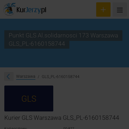
Punkt GLS Al.solidarnosci 173 Warszawa
GLS_PL-6160158744
Wyceń przesyłkę
Zamów kuriera
Śledzenie przesyłki
Warszawa
GLS_PL-6160158744
Blog
GLS
Cennik
Kontakt
Kurier GLS Warszawa GLS_PL-6160158744
Kod pocztowy:
00-877