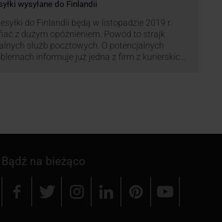
syłki wysyłane do Finlandii
esyłki do Finlandii będą w listopadzie 2019 r.
fiać z dużym opóźnieniem. Powód to strajk
kalnych służb pocztowych. O potencjalnych
blemach informuje już jedna z firm z kurierskich
iązana z serwisem KurJerzy.pl – GLS.
Bądź na bieżąco