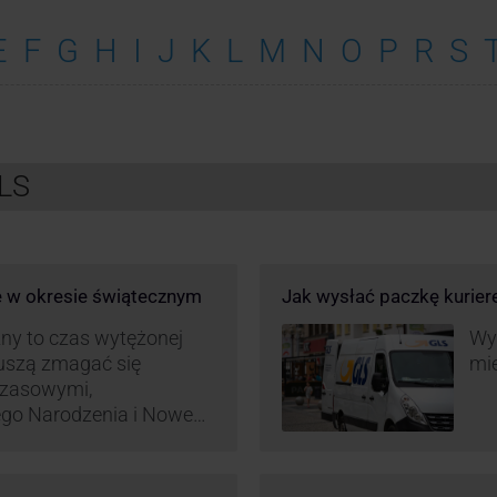
E
F
G
H
I
J
K
L
M
N
O
P
R
S
GLS
e w okresie świątecznym
Jak wysłać paczkę kurie
ny to czas wytężonej
Wys
muszą zmagać się
mie
czasowymi,
ego Narodzenia i Nowego
ą zamówień detalicznych
tego względu zmieniony
irm. Zobacz harmonogram