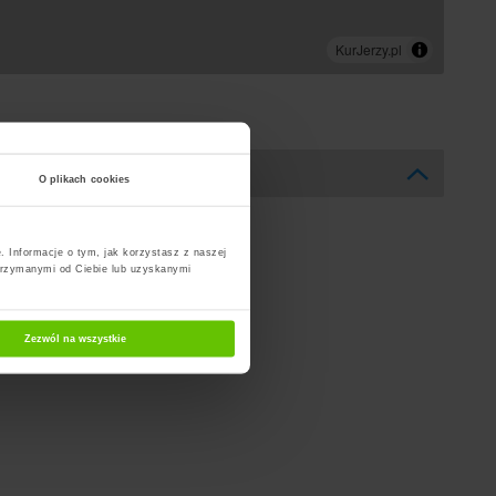
O plikach cookies
. Informacje o tym, jak korzystasz z naszej
trzymanymi od Ciebie lub uzyskanymi
Zezwól na wszystkie