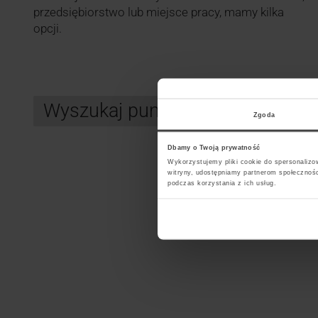
przedsiębiorstwo lub miejsce pracy, mamy kilka
opcji.
Wyszukaj punkt kurierski GLS
Zgoda
Dbamy o Twoją prywatność
Wykorzystujemy pliki cookie do spersonalizow
Search
witryny, udostępniamy partnerom społecznoś
podczas korzystania z ich usług.
Wybi