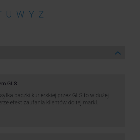
T
U
W
Y
Z
rem GLS
yłka paczki kurierskiej przez GLS to w dużej
rze efekt zaufania klientów do tej marki.