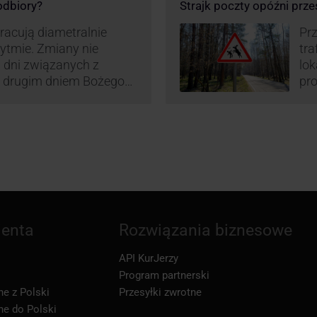
 odbiory?
Strajk poczty opóźni prze
pracują diametralnie
Prz
rytmie. Zmiany nie
tra
 dni związanych z
lo
z drugim dniem Bożego
pro
zw
ienta
Rozwiązania biznesowe
API KurJerzy
Program partnerski
ne z Polski
Przesyłki zwrotne
ne do Polski