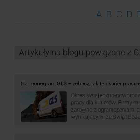
A
B
C
D
Artykuły na blogu powiązane z 
Harmonogram GLS – zobacz, jak ten kurier pracuj
Okres świąteczno-noworocz
pracy dla kurierów. Firmy 
zarówno z ograniczeniami 
wynikającymi ze Świąt Boż
Roku, jak i wzmożoną liczb
(prezenty, ozdoby etc.). Z 
może być też czas pracy f