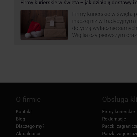
Firmy kurierskie w święta – jak działają dostawy i
GLS na czas świąteczny!
Firmy kurierskie w święta 
inaczej niż w tradycyjnym 
dotyczą wyłącznie samych
Wigilią czy pierwszym ora
Narodzenia.
O firmie
Obsługa kl
Kontakt
Firmy kurierskie
Blog
Reklamacje
Dlaczego my?
Paczki zagranicz
Aktualności
Paczki zagranicz