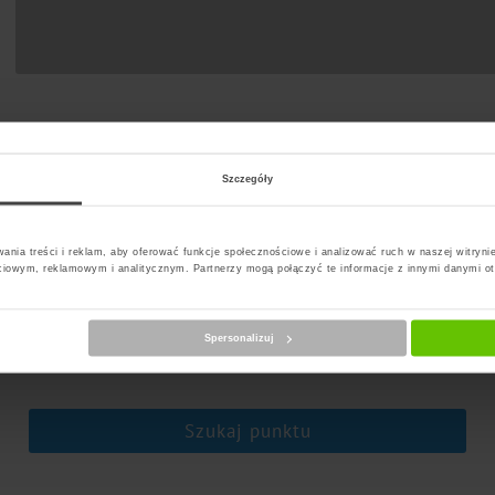
Szczegóły
ania treści i reklam, aby oferować funkcje społecznościowe i analizować ruch w naszej witrynie
ciowym, reklamowym i analitycznym. Partnerzy mogą połączyć te informacje z innymi danymi o
erz kuriera
Spersonalizuj
Szukaj punktu