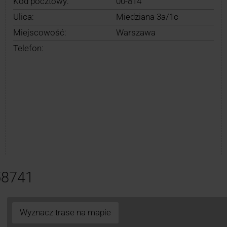
Kod pocztowy:
00-814
Ulica:
Miedziana 3a/1c
Miejscowość:
Warszawa
Telefon:
58741
Wyznacz trase na mapie