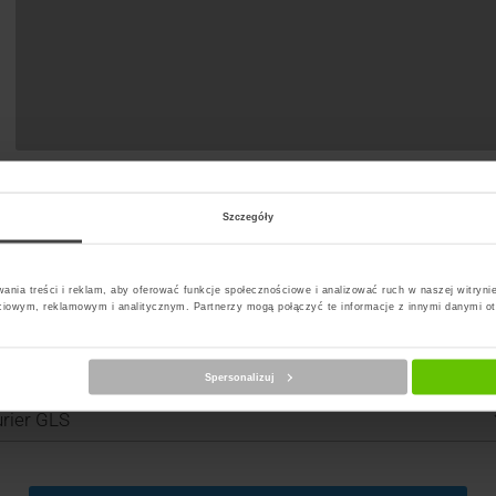
Szczegóły
ania treści i reklam, aby oferować funkcje społecznościowe i analizować ruch w naszej witrynie
ciowym, reklamowym i analitycznym. Partnerzy mogą połączyć te informacje z innymi danymi o
Spersonalizuj
erz kuriera