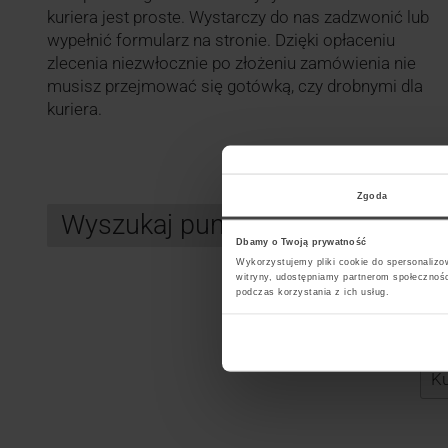
kuriera jest proste. Wystarczy do nas zadzwonić lub
wypełnić formularz na stronie. Dzięki opłaceniu
zlecenia niezwłocznie po złożeniu zamówienia nie
musisz przejmować się gotówką, czy drobnymi dla
kuriera.
Zgoda
Wyszukaj punkt kurierski GLS
Dbamy o Twoją prywatność
Wykorzystujemy pliki cookie do spersonalizow
witryny, udostępniamy partnerom społecznoś
podczas korzystania z ich usług.
Search
Wybi