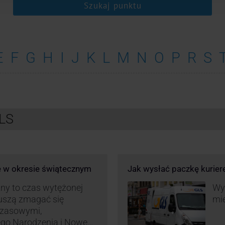
Szukaj punktu
E
F
G
H
I
J
K
L
M
N
O
P
R
S
GLS
e w okresie świątecznym
Jak wysłać paczkę kurie
ny to czas wytężonej
Wys
muszą zmagać się
mie
czasowymi,
ego Narodzenia i Nowego