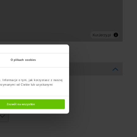
O plikach cookies
. Informacje o tym, jak korzystasz z naszej
trzymanymi od Ciebie lub uzyskanymi
Zezwól na wszystkie