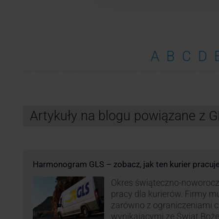
A
B
C
D
Artykuły na blogu powiązane z 
Harmonogram GLS – zobacz, jak ten kurier pracuj
Okres świąteczno-noworocz
pracy dla kurierów. Firmy 
zarówno z ograniczeniami 
wynikającymi ze Świąt Boż