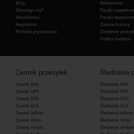
Blog
Reklamacje
Dlaczego my?
Paczki zagranicz
Aktualności
Paczki zagranicz
Regulamin
Zamów kuriera
Polityka prywatności
Śledzenie przesył
Punkty nadania i
Cennik przesyłek
Śledzenie 
Cennik DHL
Śledzenie DHL
Cennik UPS
Śledzenie UPS
Cennik DPD
Śledzenie DPD
Cennik GLS
Śledzenie GLS
Cennik InPost
Śledzenie InPost
Cennik Orlen
Śledzenie Orlen
Cennik Ambro
Śledzenie Ambro