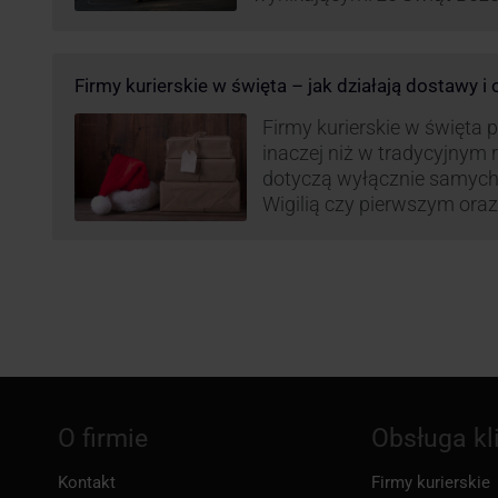
Roku, jak i wzmożoną liczb
(prezenty, ozdoby etc.). Z 
może być też czas pracy f
Firmy kurierskie w święta – jak działają dostawy i
GLS na czas świąteczny!
Firmy kurierskie w święta 
inaczej niż w tradycyjnym 
dotyczą wyłącznie samych
Wigilią czy pierwszym ora
Narodzenia.
O firmie
Obsługa kl
Kontakt
Firmy kurierskie