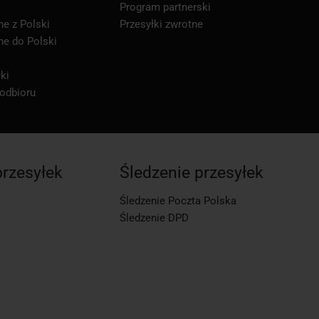
Program partnerski
ne z Polski
Przesyłki zwrotne
ne do Polski
ki
 odbioru
przesyłek
Śledzenie przesyłek
Śledzenie Poczta Polska
Śledzenie DPD