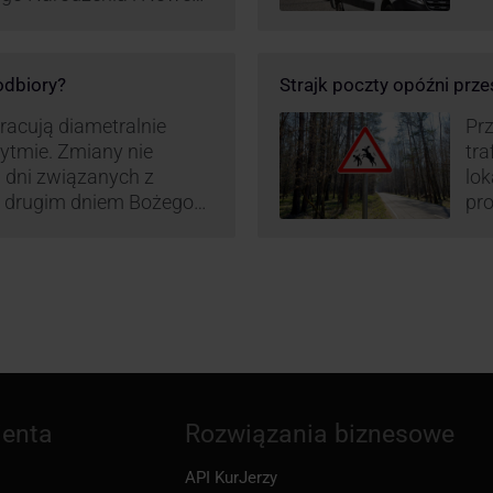
ą zamówień detalicznych
tego względu zmieniony
irm. Zobacz harmonogram
 odbiory?
Strajk poczty opóźni prze
pracują diametralnie
Prz
rytmie. Zmiany nie
tra
 dni związanych z
lo
z drugim dniem Bożego
pro
zw
ienta
Rozwiązania biznesowe
API KurJerzy