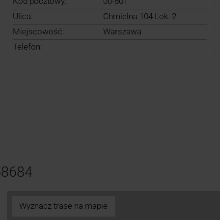
Kod pocztowy:
00-801
Ulica:
Chmielna 104 Lok. 2
Miejscowość:
Warszawa
Telefon:
58684
Wyznacz trase na mapie