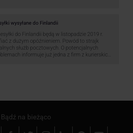
syłki wysyłane do Finlandii
esyłki do Finlandii będą w listopadzie 2019 r.
fiać z dużym opóźnieniem. Powód to strajk
kalnych służb pocztowych. O potencjalnych
blemach informuje już jedna z firm z kurierskich
iązana z serwisem KurJerzy.pl – GLS.
Bądź na bieżąco