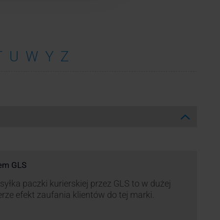
T
U
W
Y
Z
rem GLS
yłka paczki kurierskiej przez GLS to w dużej
rze efekt zaufania klientów do tej marki.