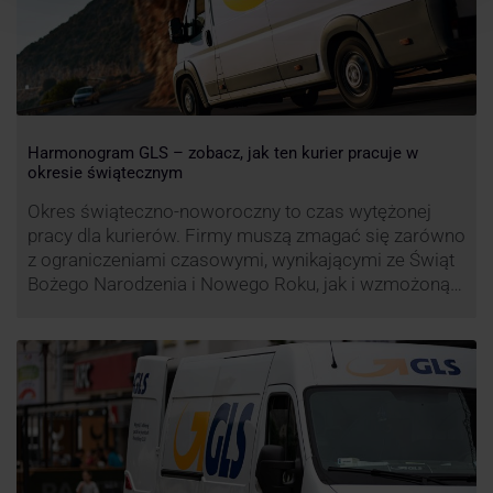
Harmonogram GLS – zobacz, jak ten kurier pracuje w
okresie świątecznym
Okres świąteczno-noworoczny to czas wytężonej
pracy dla kurierów. Firmy muszą zmagać się zarówno
z ograniczeniami czasowymi, wynikającymi ze Świąt
Bożego Narodzenia i Nowego Roku, jak i wzmożoną
liczbą zamówień detalicznych (prezenty, ozdoby etc.).
Z tego względu zmieniony może być też czas pracy
firm. Zobacz harmonogram GLS na czas świąteczny!