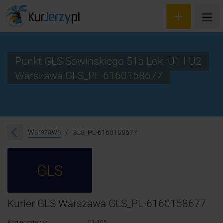
Punkt GLS Sowinskiego 51a Lok. U1 I U2
Warszawa GLS_PL-6160158677
Wyceń przesyłkę
Zamów kuriera
Śledzenie przesyłki
Warszawa
GLS_PL-6160158677
Blog
GLS
Cennik
Kontakt
Kurier GLS Warszawa GLS_PL-6160158677
Kod pocztowy:
01-105