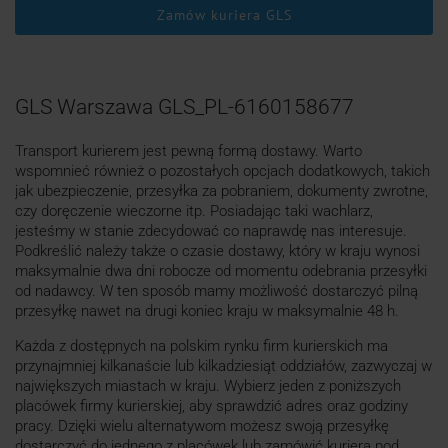
Zamów kuriera GLS
GLS Warszawa GLS_PL-6160158677
Transport kurierem jest pewną formą dostawy. Warto
wspomnieć również o pozostałych opcjach dodatkowych, takich
jak ubezpieczenie, przesyłka za pobraniem, dokumenty zwrotne,
czy doręczenie wieczorne itp. Posiadając taki wachlarz,
jesteśmy w stanie zdecydować co naprawdę nas interesuje.
Podkreślić należy także o czasie dostawy, który w kraju wynosi
maksymalnie dwa dni robocze od momentu odebrania przesyłki
od nadawcy. W ten sposób mamy możliwość dostarczyć pilną
przesyłkę nawet na drugi koniec kraju w maksymalnie 48 h.
Każda z dostępnych na polskim rynku firm kurierskich ma
przynajmniej kilkanaście lub kilkadziesiąt oddziałów, zazwyczaj w
największych miastach w kraju. Wybierz jeden z poniższych
placówek firmy kurierskiej, aby sprawdzić adres oraz godziny
pracy. Dzięki wielu alternatywom możesz swoją przesyłkę
dostarczyć do jednego z placówek lub zamówić kuriera pod