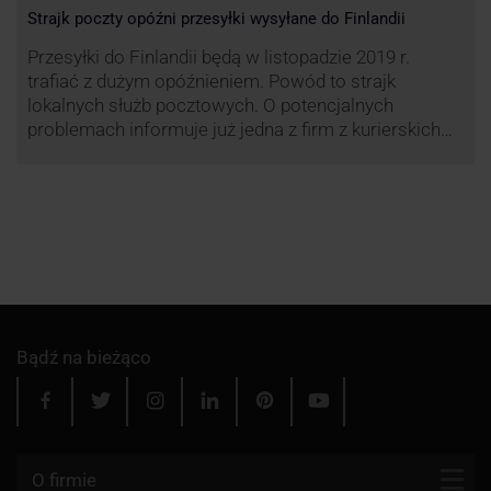
Strajk poczty opóźni przesyłki wysyłane do Finlandii
Przesyłki do Finlandii będą w listopadzie 2019 r.
trafiać z dużym opóźnieniem. Powód to strajk
lokalnych służb pocztowych. O potencjalnych
problemach informuje już jedna z firm z kurierskich
związana z serwisem KurJerzy.pl – GLS.
Bądź na bieżąco
O firmie