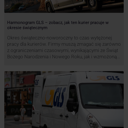
Harmonogram GLS – zobacz, jak ten kurier pracuje w
okresie świątecznym
Okres świąteczno-noworoczny to czas wytężonej
pracy dla kurierów. Firmy muszą zmagać się zarówno
z ograniczeniami czasowymi, wynikającymi ze Świąt
Bożego Narodzenia i Nowego Roku, jak i wzmożoną
liczbą zamówień detalicznych (prezenty, ozdoby etc.).
Z tego względu zmieniony może być też czas pracy
firm. Zobacz harmonogram GLS na czas świąteczny!