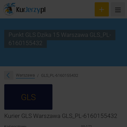
Punkt GLS Dzika 15 Warszawa GLS_PL-
6160155432
Wyceń przesyłkę
Zamów kuriera
Śledzenie przesyłki
Warszawa
GLS_PL-6160155432
Blog
GLS
Cennik
Kontakt
Kurier GLS Warszawa GLS_PL-6160155432
Kod pocztowy:
00-172