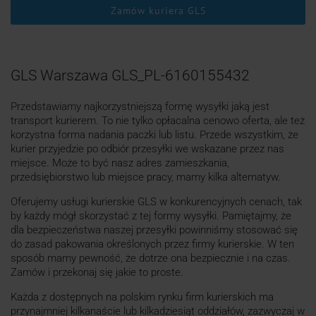
Zamów kuriera GLS
GLS Warszawa GLS_PL-6160155432
Przedstawiamy najkorzystniejszą formę wysyłki jaką jest
transport kurierem. To nie tylko opłacalna cenowo oferta, ale też
korzystna forma nadania paczki lub listu. Przede wszystkim, że
kurier przyjedzie po odbiór przesyłki we wskazane przez nas
miejsce. Może to być nasz adres zamieszkania,
przedsiębiorstwo lub miejsce pracy, mamy kilka alternatyw.
Oferujemy usługi kurierskie GLS w konkurencyjnych cenach, tak
by każdy mógł skorzystać z tej formy wysyłki. Pamiętajmy, że
dla bezpieczeństwa naszej przesyłki powinniśmy stosować się
do zasad pakowania określonych przez firmy kurierskie. W ten
sposób mamy pewność, że dotrze ona bezpiecznie i na czas.
Zamów i przekonaj się jakie to proste.
Każda z dostępnych na polskim rynku firm kurierskich ma
przynajmniej kilkanaście lub kilkadziesiąt oddziałów, zazwyczaj w