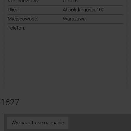
Kod pocztowy:
01-016
Ulica:
Al.solidarności 100
Miejscowość:
Warszawa
Telefon:
51627
Wyznacz trase na mapie