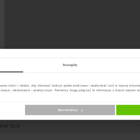
Szczegóły
ania treści i reklam, aby oferować funkcje społecznościowe i analizować ruch w naszej witrynie
ciowym, reklamowym i analitycznym. Partnerzy mogą połączyć te informacje z innymi danymi o
Spersonalizuj
erz kuriera