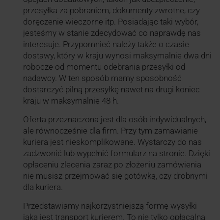
przesyłka za pobraniem, dokumenty zwrotne, czy
doręczenie wieczorne itp. Posiadając taki wybór,
jesteśmy w stanie zdecydować co naprawdę nas
interesuje. Przypomnieć należy także o czasie
dostawy, który w kraju wynosi maksymalnie dwa dni
robocze od momentu odebrania przesyłki od
nadawcy. W ten sposób mamy sposobność
dostarczyć pilną przesyłkę nawet na drugi koniec
kraju w maksymalnie 48 h.
Oferta przeznaczona jest dla osób indywidualnych,
ale równocześnie dla firm. Przy tym zamawianie
kuriera jest nieskomplikowane. Wystarczy do nas
zadzwonić lub wypełnić formularz na stronie. Dzięki
opłaceniu zlecenia zaraz po złożeniu zamówienia
nie musisz przejmować się gotówką, czy drobnymi
dla kuriera.
Przedstawiamy najkorzystniejszą formę wysyłki
jaką jest transport kurierem. To nie tylko opłacalna