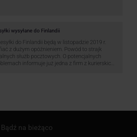
syłki wysyłane do Finlandii
esyłki do Finlandii będą w listopadzie 2019 r.
fiać z dużym opóźnieniem. Powód to strajk
kalnych służb pocztowych. O potencjalnych
blemach informuje już jedna z firm z kurierskich
iązana z serwisem KurJerzy.pl – GLS.
Bądź na bieżąco