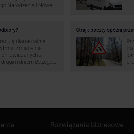
ego Narodzenia i Nowego
ą zamówień detalicznych
tego względu zmieniony
irm. Zobacz harmonogram
 odbiory?
Strajk poczty opóźni prze
pracują diametralnie
Prz
rytmie. Zmiany nie
tra
 dni związanych z
lo
z drugim dniem Bożego
pro
zw
ienta
Rozwiązania biznesowe