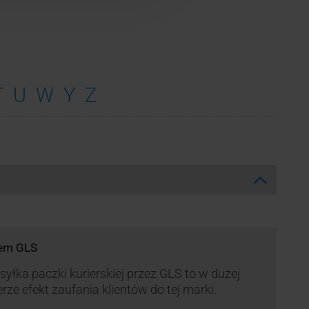
T
U
W
Y
Z
rem GLS
yłka paczki kurierskiej przez GLS to w dużej
rze efekt zaufania klientów do tej marki.