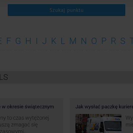
Szukaj punktu
E
F
G
H
I
J
K
L
M
N
O
P
R
S
GLS
e w okresie świątecznym
Jak wysłać paczkę kurie
ny to czas wytężonej
Wys
muszą zmagać się
mie
czasowymi,