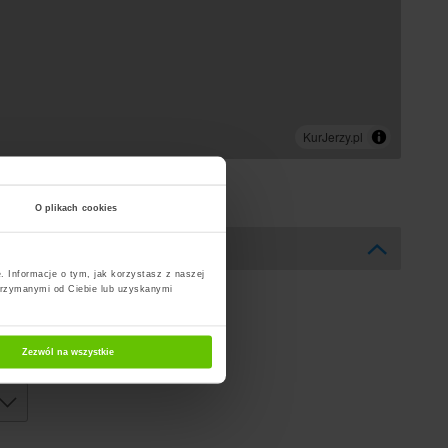
O plikach cookies
. Informacje o tym, jak korzystasz z naszej
trzymanymi od Ciebie lub uzyskanymi
Zezwól na wszystkie