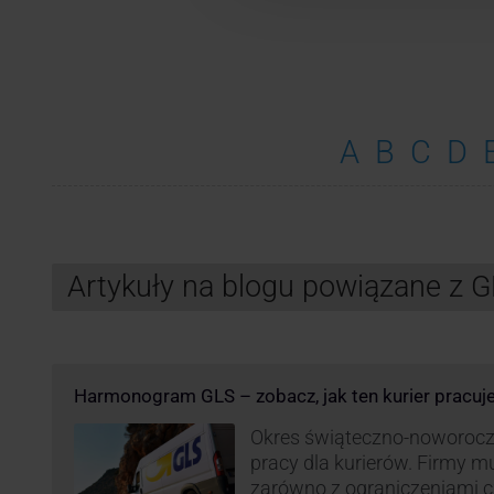
A
B
C
D
Artykuły na blogu powiązane z 
Harmonogram GLS – zobacz, jak ten kurier pracuj
Okres świąteczno-noworocz
pracy dla kurierów. Firmy 
zarówno z ograniczeniami 