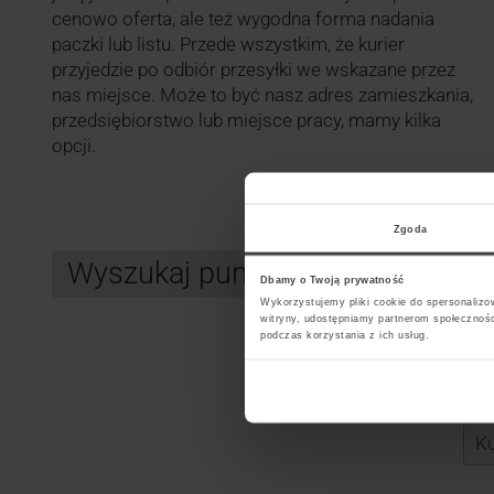
cenowo oferta, ale też wygodna forma nadania
paczki lub listu. Przede wszystkim, że kurier
przyjedzie po odbiór przesyłki we wskazane przez
nas miejsce. Może to być nasz adres zamieszkania,
przedsiębiorstwo lub miejsce pracy, mamy kilka
opcji.
Zgoda
Wyszukaj punkt kurierski GLS
Dbamy o Twoją prywatność
Wykorzystujemy pliki cookie do spersonalizow
witryny, udostępniamy partnerom społecznoś
podczas korzystania z ich usług.
Search
Wybi