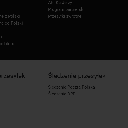
API KurJerzy
Program partnerski
ne z Polski
Przesyłki zwrotne
ne do Polski
ki
 odbioru
przesyłek
Śledzenie przesyłek
Śledzenie Poczta Polska
Śledzenie DPD