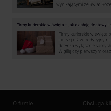
wynikającymi ze Świąt Boż
Roku, jak i wzmożoną liczb
(prezenty, ozdoby etc.). Z 
może być też czas pracy f
Firmy kurierskie w święta – jak działają dostawy i
GLS na czas świąteczny!
Firmy kurierskie w święta 
inaczej niż w tradycyjnym 
dotyczą wyłącznie samych
Wigilią czy pierwszym ora
Narodzenia.
O firmie
Obsługa kl