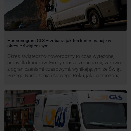
Harmonogram GLS – zobacz, jak ten kurier pracuje w
okresie świątecznym
Okres świąteczno-noworoczny to czas wytężonej
pracy dla kurierów. Firmy muszą zmagać się zarówno
z ograniczeniami czasowymi, wynikającymi ze Świąt
Bożego Narodzenia i Nowego Roku, jak i wzmożoną
liczbą zamówień detalicznych (prezenty, ozdoby etc.).
Z tego względu zmieniony może być też czas pracy
firm. Zobacz harmonogram GLS na czas świąteczny!