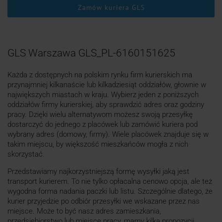
Zamów kuriera GLS
GLS Warszawa GLS_PL-6160151625
Każda z dostępnych na polskim rynku firm kurierskich ma
przynajmniej kilkanaście lub kilkadziesiąt oddziałów, głownie w
największych miastach w kraju. Wybierz jeden z poniższych
oddziałów firmy kurierskiej, aby sprawdzić adres oraz godziny
pracy. Dzięki wielu alternatywom możesz swoją przesyłkę
dostarczyć do jednego z placówek lub zamówić kuriera pod
wybrany adres (domowy, firmy). Wiele placówek znajduje się w
takim miejscu, by większość mieszkańców mogła z nich
skorzystać.
Przedstawiamy najkorzystniejszą formę wysyłki jaką jest
transport kurierem. To nie tylko opłacalna cenowo opcja, ale też
wygodna forma nadania paczki lub listu. Szczególnie dlatego, że
kurier przyjedzie po odbiór przesyłki we wskazane przez nas
miejsce. Może to być nasz adres zamieszkania,
przedsiębiorstwo lub miejsce pracy, mamy kilka propozycji.