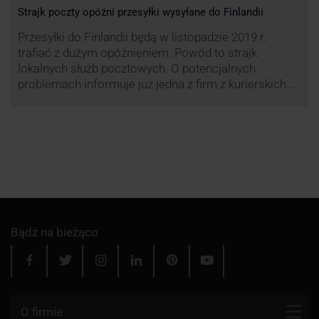
Strajk poczty opóźni przesyłki wysyłane do Finlandii
Przesyłki do Finlandii będą w listopadzie 2019 r.
trafiać z dużym opóźnieniem. Powód to strajk
lokalnych służb pocztowych. O potencjalnych
problemach informuje już jedna z firm z kurierskich
związana z serwisem KurJerzy.pl – GLS.
Bądź na bieżąco
O firmie