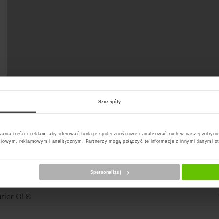
Szczegóły
ania treści i reklam, aby oferować funkcje społecznościowe i analizować ruch w naszej witrynie
ciowym, reklamowym i analitycznym. Partnerzy mogą połączyć te informacje z innymi danymi o
Spersonalizuj
erz kuriera