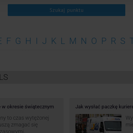
Szukaj punktu
E
F
G
H
I
J
K
L
M
N
O
P
R
S
GLS
e w okresie świątecznym
Jak wysłać paczkę kurie
ny to czas wytężonej
Wys
muszą zmagać się
mie
czasowymi,