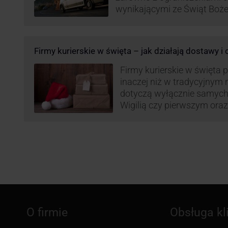
wynikającymi ze Świąt Boż
Roku, jak i wzmożoną liczb
(prezenty, ozdoby etc.). Z 
może być też czas pracy f
Firmy kurierskie w święta – jak działają dostawy i
GLS na czas świąteczny!
Firmy kurierskie w święta 
inaczej niż w tradycyjnym 
dotyczą wyłącznie samych
Wigilią czy pierwszym ora
Narodzenia.
O firmie
Obsługa kl