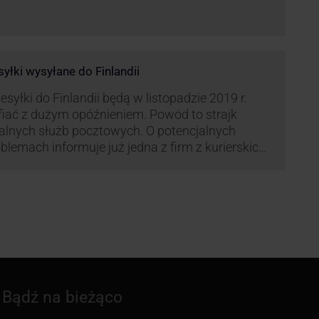
syłki wysyłane do Finlandii
esyłki do Finlandii będą w listopadzie 2019 r.
fiać z dużym opóźnieniem. Powód to strajk
kalnych służb pocztowych. O potencjalnych
blemach informuje już jedna z firm z kurierskich
iązana z serwisem KurJerzy.pl – GLS.
Bądź na bieżąco