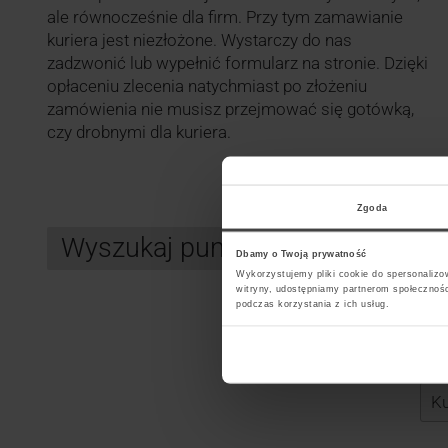
ale równocześnie dla firm. Przy tym zamawianie
kuriera jest niezłożone. Wystarczy do nas
zadzwonić lub wypełnić formularz na stronie. Dzięki
opłaceniu zlecenia natychmiast po złożeniu
zamówienia nie musisz przejmować się gotówką,
czy drobnymi dla kuriera.
Zgoda
Wyszukaj punkt kurierski GLS
Dbamy o Twoją prywatność
Wykorzystujemy pliki cookie do spersonalizow
witryny, udostępniamy partnerom społecznoś
podczas korzystania z ich usług.
Search
Wybi