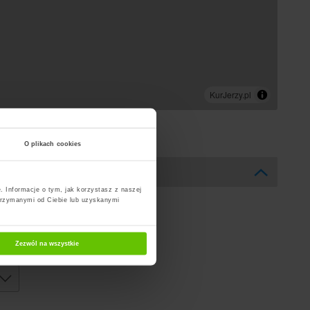
O plikach cookies
. Informacje o tym, jak korzystasz z naszej
trzymanymi od Ciebie lub uzyskanymi
Zezwól na wszystkie