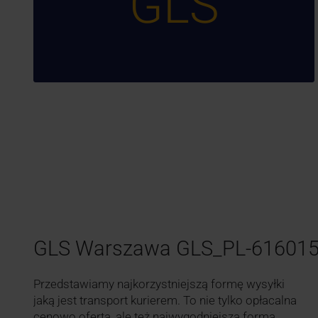
GLS
GLS Warszawa GLS_PL-61601
Przedstawiamy najkorzystniejszą formę wysyłki
jaką jest transport kurierem. To nie tylko opłacalna
cenowo oferta, ale też najwygodniejsza forma