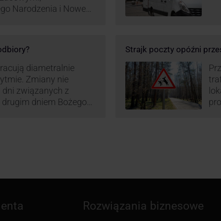
ego Narodzenia i Nowego
ą zamówień detalicznych
tego względu zmieniony
irm. Zobacz harmonogram
 odbiory?
Strajk poczty opóźni prze
pracują diametralnie
Prz
rytmie. Zmiany nie
tra
 dni związanych z
lo
z drugim dniem Bożego
pro
zw
ienta
Rozwiązania biznesowe