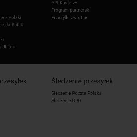
API KurJerzy
Program partnerski
ne z Polski
Przesyłki zwrotne
ne do Polski
ki
 odbioru
przesyłek
Śledzenie przesyłek
Śledzenie Poczta Polska
Śledzenie DPD