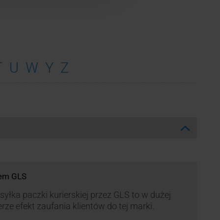
T
U
W
Y
Z
rem GLS
yłka paczki kurierskiej przez GLS to w dużej
rze efekt zaufania klientów do tej marki.