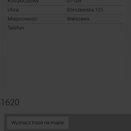
Kod pocztowy:
01-109
Ulica:
Górczewska 125
Miejscowość:
Warszawa
Telefon:
51620
Wyznacz trase na mapie