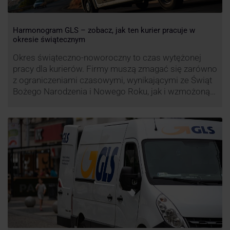
Harmonogram GLS – zobacz, jak ten kurier pracuje w
okresie świątecznym
Okres świąteczno-noworoczny to czas wytężonej
pracy dla kurierów. Firmy muszą zmagać się zarówno
z ograniczeniami czasowymi, wynikającymi ze Świąt
Bożego Narodzenia i Nowego Roku, jak i wzmożoną
liczbą zamówień detalicznych (prezenty, ozdoby etc.).
Z tego względu zmieniony może być też czas pracy
firm. Zobacz harmonogram GLS na czas świąteczny!