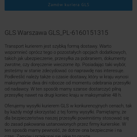
Zamów kuriera GLS
GLS Warszawa GLS_PL-6160151315
Transport kurierem jest szybką formą dostawy. Warto
wspomnieć oprócz tego o pozostałych opcjach dodatkowych,
takich jak ubezpieczenie, przesyłka za pobraniem, dokumenty
zwrotne, czy doręczenie wieczorne itp. Posiadając taki wybór,
jesteśmy w stanie zdecydować co naprawdę nas interesuje.
Podkreślić należy także o czasie dostawy, który w kraju wynosi
maksymalnie dwa dni robocze od momentu odebrania przesyłki
od nadawcy. W ten sposób mamy szanse dostarczyć pilną
przesyłkę nawet na drugi koniec kraju w maksymalnie 48 h.
Oferujemy wysyłki kurierem GLS w konkurencyjnych cenach, tak
by każdy mógł skorzystać z tej formy wysyłki. Pamiętajmy, że
dla bezpieczeństwa naszej przesyłki powinniśmy stosować się
do zasad pakowania ustanowionych przez firmy kurierskie. W
ten sposób mamy pewność, że dotrze ona bezpiecznie i na
czas. Zamów i przekonaj się jakie to proste.