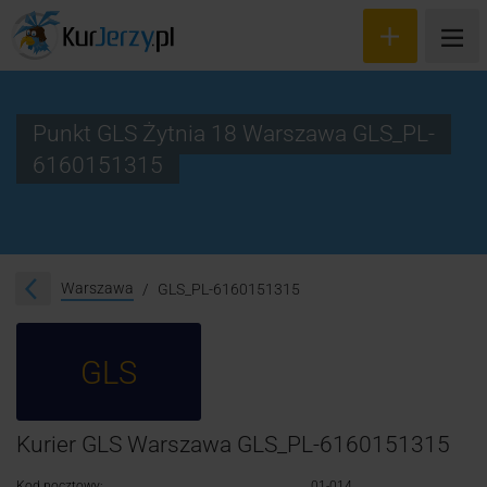
Punkt GLS Żytnia 18 Warszawa GLS_PL-
6160151315
Wyceń przesyłkę
Zamów kuriera
Śledzenie przesyłki
Warszawa
GLS_PL-6160151315
Blog
GLS
Cennik
Kontakt
Kurier GLS Warszawa GLS_PL-6160151315
Kod pocztowy:
01-014