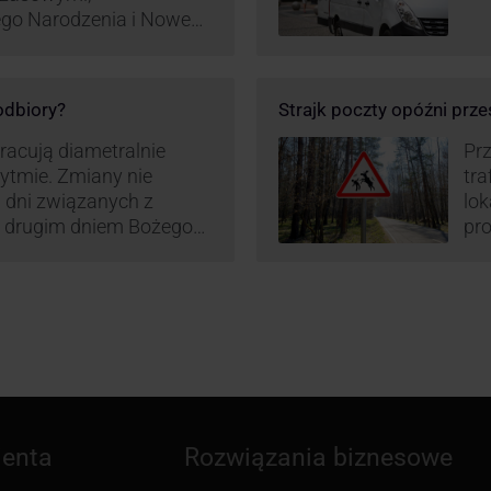
ego Narodzenia i Nowego
ą zamówień detalicznych
tego względu zmieniony
irm. Zobacz harmonogram
 odbiory?
Strajk poczty opóźni prze
pracują diametralnie
Prz
rytmie. Zmiany nie
tra
 dni związanych z
lo
z drugim dniem Bożego
pro
zw
ienta
Rozwiązania biznesowe