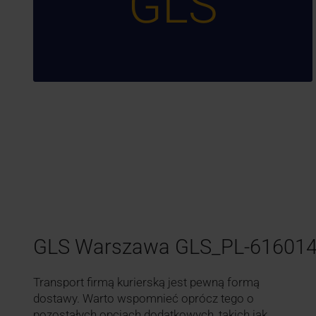
GLS
GLS Warszawa GLS_PL-61601
Transport firmą kurierską jest pewną formą
dostawy. Warto wspomnieć oprócz tego o
pozostałych opcjach dodatkowych, takich jak