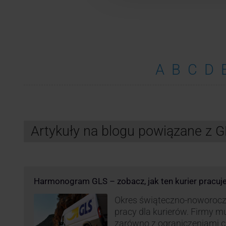
A
B
C
D
Artykuły na blogu powiązane z 
Harmonogram GLS – zobacz, jak ten kurier pracuj
Okres świąteczno-noworocz
pracy dla kurierów. Firmy 
zarówno z ograniczeniami 