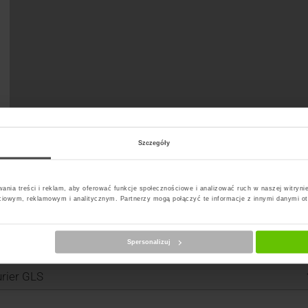
Szczegóły
ania treści i reklam, aby oferować funkcje społecznościowe i analizować ruch w naszej witrynie
ciowym, reklamowym i analitycznym. Partnerzy mogą połączyć te informacje z innymi danymi o
Spersonalizuj
erz kuriera