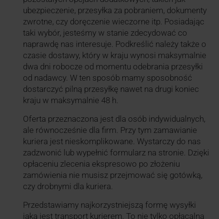
ubezpieczenie, przesyłka za pobraniem, dokumenty
zwrotne, czy doręczenie wieczorne itp. Posiadając
taki wybór, jesteśmy w stanie zdecydować co
naprawdę nas interesuje. Podkreślić należy także o
czasie dostawy, który w kraju wynosi maksymalnie
dwa dni robocze od momentu odebrania przesyłki
od nadawcy. W ten sposób mamy sposobność
dostarczyć pilną przesyłkę nawet na drugi koniec
kraju w maksymalnie 48 h.
Oferta przeznaczona jest dla osób indywidualnych,
ale równocześnie dla firm. Przy tym zamawianie
kuriera jest nieskomplikowane. Wystarczy do nas
zadzwonić lub wypełnić formularz na stronie. Dzięki
opłaceniu zlecenia ekspresowo po złożeniu
zamówienia nie musisz przejmować się gotówką,
czy drobnymi dla kuriera.
Przedstawiamy najkorzystniejszą formę wysyłki
jaką jest transport kurierem. To nie tylko opłacalna