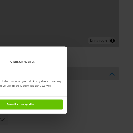
O plikach cookies
. Informacje o tym, jak korzystasz z naszej
trzymanymi od Ciebie lub uzyskanymi
Zezwól na wszystkie