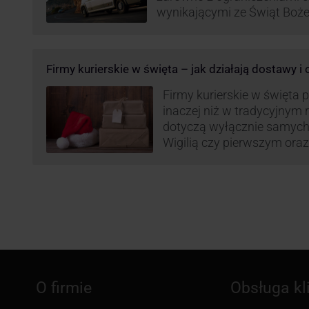
wynikającymi ze Świąt Boż
Roku, jak i wzmożoną liczb
(prezenty, ozdoby etc.). Z 
może być też czas pracy f
Firmy kurierskie w święta – jak działają dostawy i
GLS na czas świąteczny!
Firmy kurierskie w święta 
inaczej niż w tradycyjnym 
dotyczą wyłącznie samych
Wigilią czy pierwszym ora
Narodzenia.
O firmie
Obsługa kl