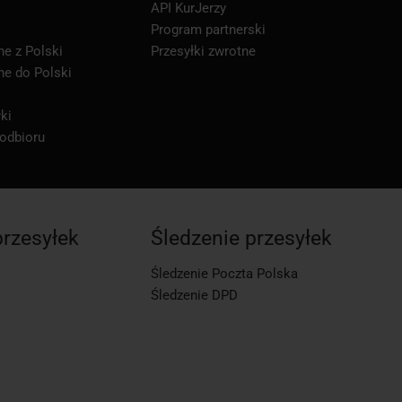
API KurJerzy
Program partnerski
ne z Polski
Przesyłki zwrotne
ne do Polski
ki
 odbioru
przesyłek
Śledzenie przesyłek
Śledzenie Poczta Polska
Śledzenie DPD