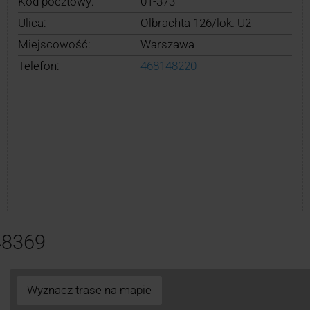
Kod pocztowy:
01-373
Ulica:
Olbrachta 126/lok. U2
Miejscowość:
Warszawa
Telefon:
468148220
48369
Wyznacz trase na mapie