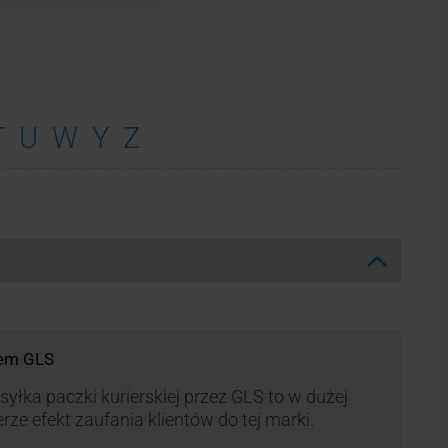
T
U
W
Y
Z
rem GLS
yłka paczki kurierskiej przez GLS to w dużej
rze efekt zaufania klientów do tej marki.