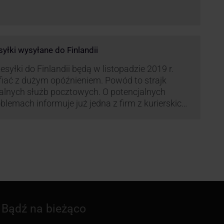
syłki wysyłane do Finlandii
esyłki do Finlandii będą w listopadzie 2019 r.
fiać z dużym opóźnieniem. Powód to strajk
kalnych służb pocztowych. O potencjalnych
blemach informuje już jedna z firm z kurierskich
iązana z serwisem KurJerzy.pl – GLS.
Bądź na bieżąco