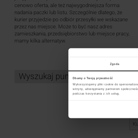
cenowo oferta, ale też najwygodniejsza forma
nadania paczki lub listu. Szczególnie dlatego, że
kurier przyjedzie po odbiór przesyłki we wskazane
przez nas miejsce. Może to być nasz adres
zamieszkania, przedsiębiorstwo lub miejsce pracy,
mamy kilka alternatyw.
Zgoda
Wyszukaj punkt kurierski GLS
Dbamy o Twoją prywatność
Wykorzystujemy pliki cookie do spersonalizow
witryny, udostępniamy partnerom społecznoś
podczas korzystania z ich usług.
Search
Wybi