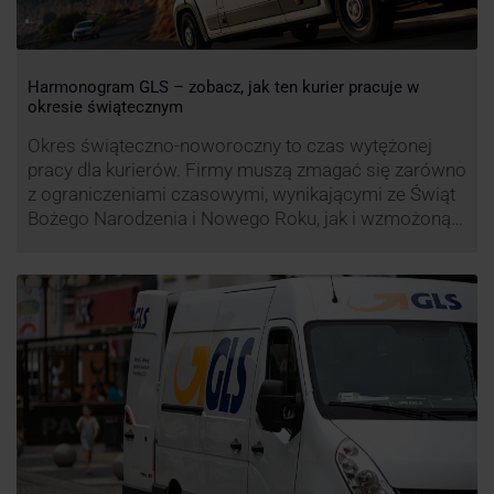
Harmonogram GLS – zobacz, jak ten kurier pracuje w
okresie świątecznym
Okres świąteczno-noworoczny to czas wytężonej
pracy dla kurierów. Firmy muszą zmagać się zarówno
z ograniczeniami czasowymi, wynikającymi ze Świąt
Bożego Narodzenia i Nowego Roku, jak i wzmożoną
liczbą zamówień detalicznych (prezenty, ozdoby etc.).
Z tego względu zmieniony może być też czas pracy
firm. Zobacz harmonogram GLS na czas świąteczny!