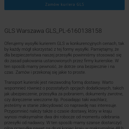
Zamów kuriera GLS
GLS Warszawa GLS_PL-6160138158
Oferujemy wysyłki kurierem GLS w konkurencyjnych cenach, tak
by każdy mógł skorzystać z tej formy wysyłki. Pamiętajmy, że
dla bezpieczeństwa naszej przesyłki powinniśmy stosować się
do zasad pakowania ustanowionych przez firmy kurierskie. W
ten sposób mamy pewność, że dotrze ona bezpiecznie i na
czas. Zamów i przekonaj się jakie to proste.
Transport kurierski jest niezawodną formą dostawy. Warto
wspomnieć również o pozostałych opcjach dodatkowych, takich
jak ubezpieczenie, przesyłka za pobraniem, dokumenty zwrotne,
czy doręczenie wieczorne itp. Posiadając taki wachlarz,
jesteśmy w stanie zdecydować co naprawdę nas interesuje.
Przypomnieć należy także o czasie dostawy, który w kraju
wynosi maksymalnie dwa dni robocze od momentu odebrania
przesyłki od nadawcy. W ten sposób mamy szanse dostarczyć
pilną przesyłkę nawet na drugi koniec kraju w maksymalnie 48 h.