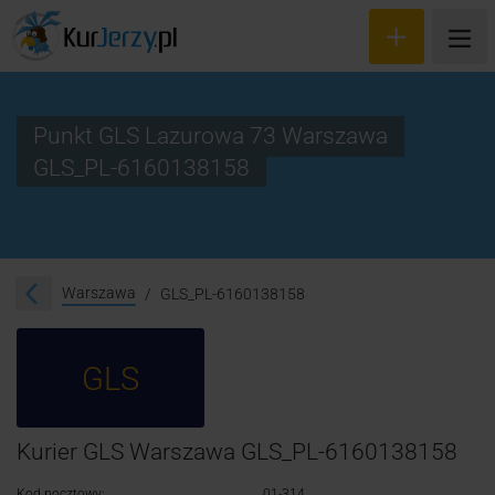
Punkt GLS Lazurowa 73 Warszawa
GLS_PL-6160138158
Wyceń przesyłkę
Zamów kuriera
Śledzenie przesyłki
Warszawa
GLS_PL-6160138158
Blog
GLS
Cennik
Kontakt
Kurier GLS Warszawa GLS_PL-6160138158
Kod pocztowy:
01-314