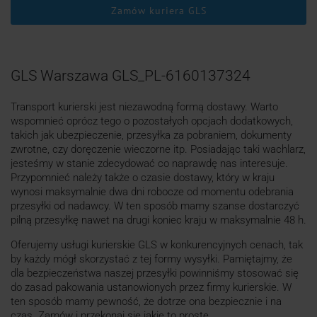
Zamów kuriera GLS
GLS Warszawa GLS_PL-6160137324
Transport kurierski jest niezawodną formą dostawy. Warto
wspomnieć oprócz tego o pozostałych opcjach dodatkowych,
takich jak ubezpieczenie, przesyłka za pobraniem, dokumenty
zwrotne, czy doręczenie wieczorne itp. Posiadając taki wachlarz,
jesteśmy w stanie zdecydować co naprawdę nas interesuje.
Przypomnieć należy także o czasie dostawy, który w kraju
wynosi maksymalnie dwa dni robocze od momentu odebrania
przesyłki od nadawcy. W ten sposób mamy szanse dostarczyć
pilną przesyłkę nawet na drugi koniec kraju w maksymalnie 48 h.
Oferujemy usługi kurierskie GLS w konkurencyjnych cenach, tak
by każdy mógł skorzystać z tej formy wysyłki. Pamiętajmy, że
dla bezpieczeństwa naszej przesyłki powinniśmy stosować się
do zasad pakowania ustanowionych przez firmy kurierskie. W
ten sposób mamy pewność, że dotrze ona bezpiecznie i na
czas. Zamów i przekonaj się jakie to proste.