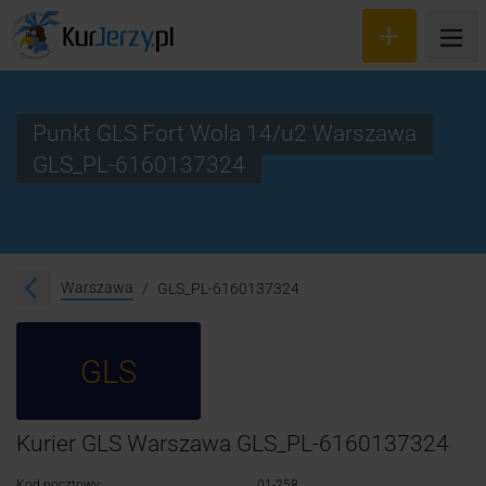
Punkt GLS Fort Wola 14/u2 Warszawa
GLS_PL-6160137324
Wyceń przesyłkę
Zamów kuriera
Śledzenie przesyłki
Warszawa
GLS_PL-6160137324
Blog
GLS
Cennik
Kontakt
Kurier GLS Warszawa GLS_PL-6160137324
Kod pocztowy:
01-258