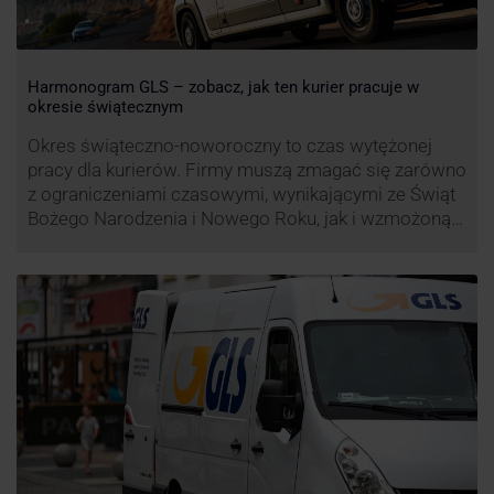
Harmonogram GLS – zobacz, jak ten kurier pracuje w
okresie świątecznym
Okres świąteczno-noworoczny to czas wytężonej
pracy dla kurierów. Firmy muszą zmagać się zarówno
z ograniczeniami czasowymi, wynikającymi ze Świąt
Bożego Narodzenia i Nowego Roku, jak i wzmożoną
liczbą zamówień detalicznych (prezenty, ozdoby etc.).
Z tego względu zmieniony może być też czas pracy
firm. Zobacz harmonogram GLS na czas świąteczny!